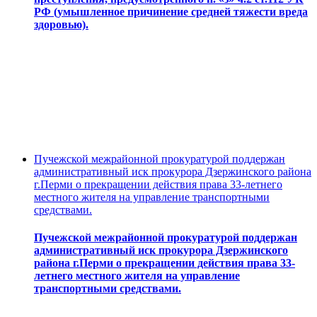
РФ (умышленное причинение средней тяжести вреда
здоровью).
Пучежской межрайонной прокуратурой поддержан
административный иск прокурора Дзержинского района
г.Перми о прекращении действия права 33-летнего
местного жителя на управление транспортными
средствами.
Пучежской межрайонной прокуратурой поддержан
административный иск прокурора Дзержинского
района г.Перми о прекращении действия права 33-
летнего местного жителя на управление
транспортными средствами.