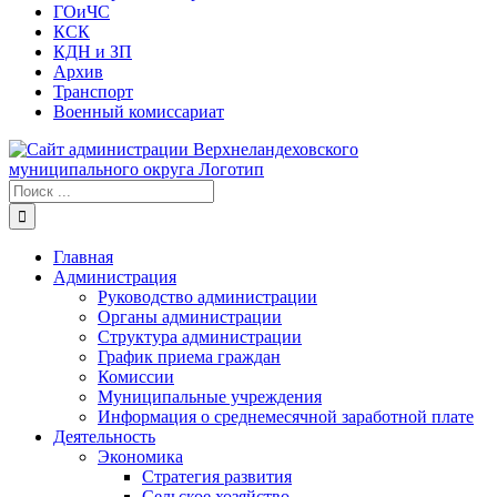
ГОиЧС
КСК
КДН и ЗП
Архив
Транспорт
Военный комиссариат
Результат
поиска:
Главная
Администрация
Руководство администрации
Органы администрации
Структура администрации
График приема граждан
Комиссии
Муниципальные учреждения
Информация о среднемесячной заработной плате
Деятельность
Экономика
Стратегия развития
Сельское хозяйство