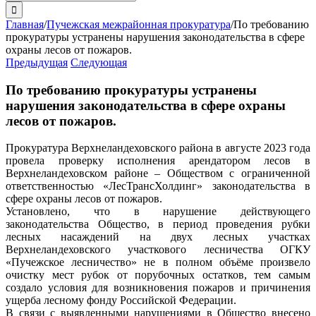
поиска:
Главная
/
Пучежская межрайонная прокуратура
/
По требованию
прокуратуры устранены нарушения законодательства в сфере
охраны лесов от пожаров.
Предыдущая
Следующая
По требованию прокуратуры устранены
нарушения законодательства в сфере охраны
лесов от пожаров.
Прокуратура Верхнеландеховского района в августе 2023 года
провела проверку исполнения арендатором лесов в
Верхнеландеховском районе – Обществом с ограниченной
ответственностью «ЛесТрансХолдинг» законодательства в
сфере охраны лесов от пожаров.
Установлено, что в нарушение действующего
законодательства Общество, в период проведения рубки
лесных насаждений на двух лесных участках
Верхнеландеховского участкового лесничества ОГКУ
«Пучежское лесничество» не в полном объёме произвело
очистку мест рубок от порубочных остатков, тем самым
создало условия для возникновения пожаров и причинения
ущерба лесному фонду Российской Федерации.
В связи с выявленными нарушениями в Общество внесено