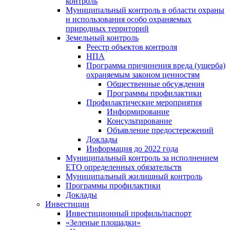
контроль
Муниципальный контроль в области охраны
и использования особо охраняемых
природных территорий
Земельный контроль
Реестр объектов контроля
НПА
Программа причинения вреда (ущерба)
охраняемым законом ценностям
Общественные обсуждения
Программы профилактики
Профилактические мероприятия
Информирование
Консультирование
Объявление предостережений
Доклады
Информация до 2022 года
Муниципальный контроль за исполнением
ЕТО определенных обязательств
Муниципальный жилищный контроль
Программы профилактики
Доклады
Инвестиции
Инвестиционный профиль/паспорт
«Зеленые площадки»