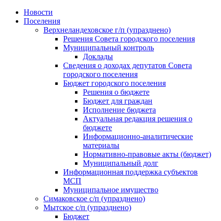
Skip
Новости
to
Поселения
content
Верхнеландеховское г/п (упразднено)
Решения Совета городского поселения
Муниципальный контроль
Доклады
Сведения о доходах депутатов Совета
городского поселения
Бюджет городского поселения
Решения о бюджете
Бюджет для граждан
Исполнение бюджета
Актуальная редакция решения о
бюджете
Информационно-аналитические
материалы
Нормативно-правовые акты (бюджет)
Муниципальный долг
Информационная поддержка субъектов
МСП
Муниципальное имущество
Симаковское с/п (упразднено)
Мытское с/п (упразднено)
Бюджет