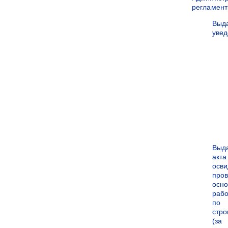
регламен
Выд
уве
Выд
акта
осви
про
осн
рабо
по
стро
(за