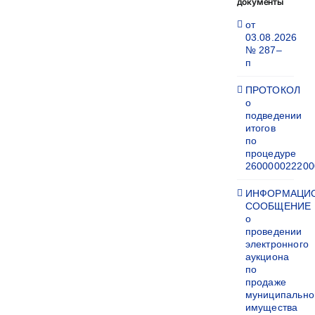
документы
от
03.08.2026
№ 287–
п
ПРОТОКОЛ
о
подведении
итогов
по
процедуре
260000022200
ИНФОРМАЦИ
СООБЩЕНИЕ
о
проведении
электронного
аукциона
по
продаже
муниципально
имущества