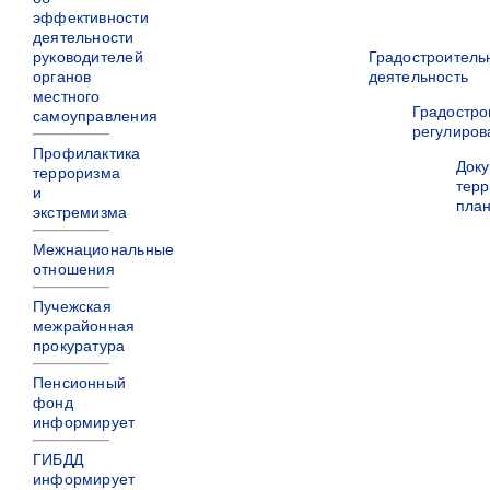
эффективности
деятельности
руководителей
Градостроитель
органов
деятельность
местного
Градостро
самоуправления
регулиров
Профилактика
Док
терроризма
терр
и
пла
экстремизма
Межнациональные
отношения
Пучежская
межрайонная
прокуратура
Пенсионный
фонд
информирует
ГИБДД
информирует