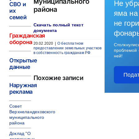
муниципального
Не убр
СВО и
района
их
яма на
семей
не гори
Скачать полный текст
документа
фонар
Гражданская
оборона
20.02.2020
|
О бесплатном
Столкнулис
предоставлении земельных участков
проблемой 
в собственность гражданам РФ
ней!
Открытые
данные
Подат
Похожие записи
Наружная
реклама
Совет
Верхнеландеховского
муниципального
района
Доклад "О