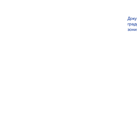
Док
град
зон