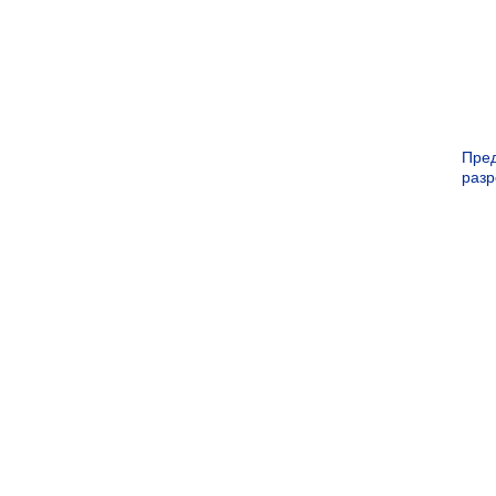
Пре
раз