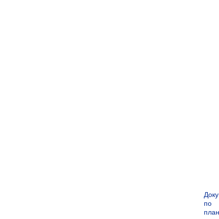
Док
по
пла