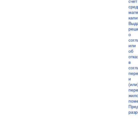
счет
сред
мате
капи
Выд
реш
о
согл
или
об
отка
в
согл
пер
и
(или
пере
жил
пом
Пре
раз