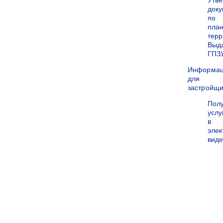
Утв
док
по
пла
терр
Выд
ГПЗ
Информа
для
застройщи
Пол
услу
в
эле
вид