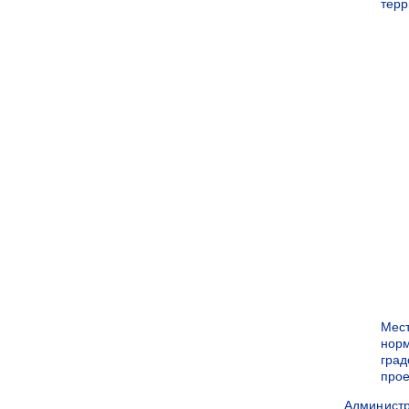
терр
Мес
нор
град
прое
Админист