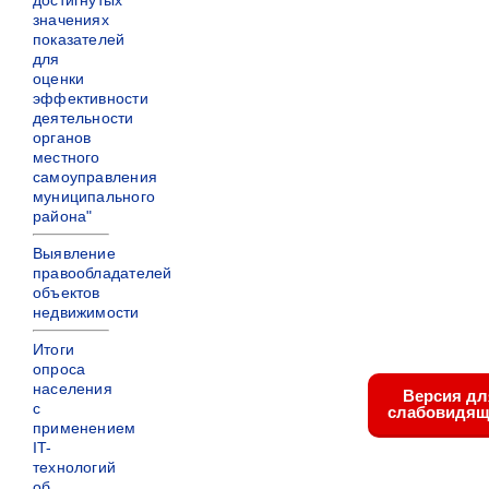
достигнутых
значениях
показателей
для
оценки
эффективности
деятельности
органов
местного
самоуправления
муниципального
района"
Выявление
правообладателей
объектов
недвижимости
Итоги
опроса
населения
Версия дл
с
слабовидящ
применением
IT-
технологий
об