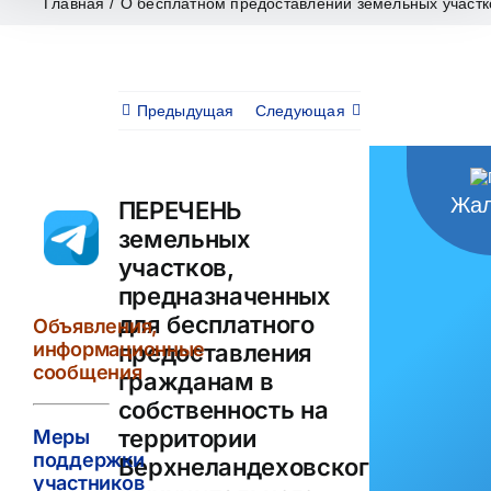
Главная
/
О бесплатном предоставлении земельных участк
Предыдущая
Следующая
Жал
ПЕРЕЧЕНЬ
земельных
участков,
предназначенных
для бесплатного
Объявления,
информационные
предоставления
сообщения
гражданам в
собственность на
территории
Меры
поддержки
Верхнеландеховского
участников