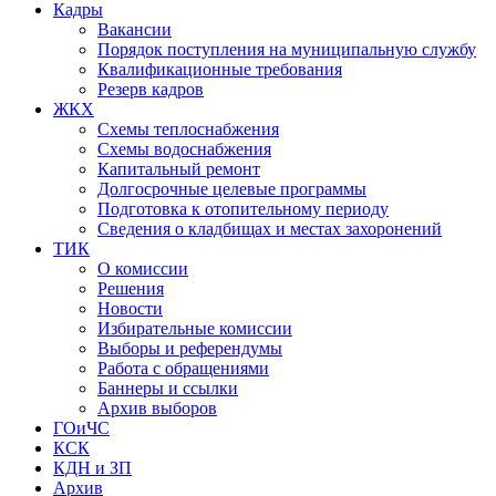
Кадры
Вакансии
Порядок поступления на муниципальную службу
Квалификационные требования
Резерв кадров
ЖКХ
Схемы теплоснабжения
Схемы водоснабжения
Капитальный ремонт
Долгосрочные целевые программы
Подготовка к отопительному периоду
Сведения о кладбищах и местах захоронений
ТИК
О комиссии
Решения
Новости
Избирательные комиссии
Выборы и референдумы
Работа с обращениями
Баннеры и ссылки
Архив выборов
ГОиЧС
КСК
КДН и ЗП
Архив