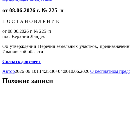
от 08.06.2026 г. № 225–п
П О С Т А Н О В Л Е Н И Е
от 08.06.2026 г. № 225–п
пос. Верхний Ландех
Об утверждении Перечня земельных участков, предназначенн
Ивановской области
Скачать документ
Автор
2026-06-10T14:25:36+04:00
10.06.2026
|
О бесплатном пред
Похожие записи