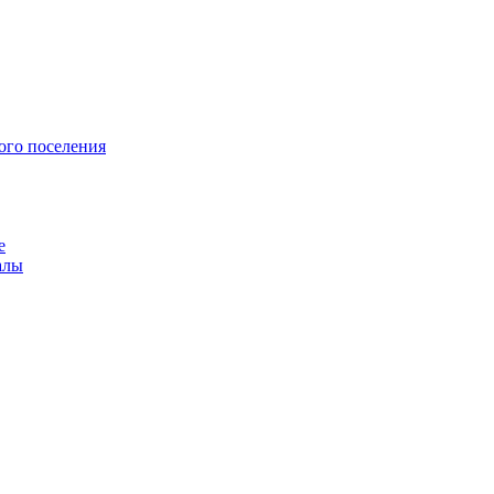
ого поселения
е
алы