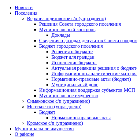
Skip
Новости
to
Поселения
content
Верхнеландеховское г/п (упразднено)
Решения Совета городского поселения
Муниципальный контроль
Доклады
Сведения о доходах депутатов Совета городск
Бюджет городского поселения
Решения о бюджете
Бюджет для граждан
Исполнение бюджета
Актуальная редакция решения о бюджет
Информационно-аналитические матери
Нормативно-правовые акты (бюджет)
Муниципальный долг
Информационная поддержка субъектов МСП
Муниципальное имущество
Симаковское с/п (упразднено)
Мытское с/п (упразднено)
Бюджет
Нормативно-правовые акты
Кромское с/п (упразднено)
Муниципальное имущество
О районе