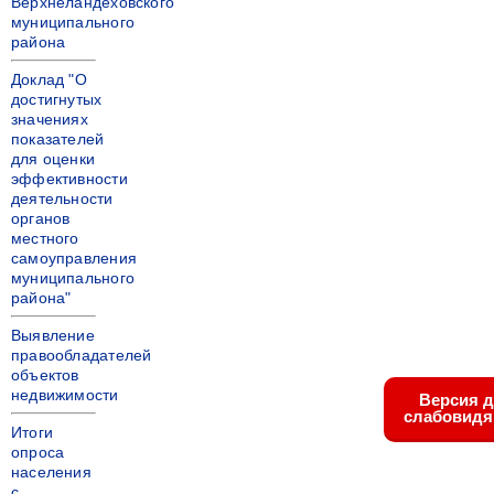
Верхнеландеховского
муниципального
района
Доклад "О
достигнутых
значениях
показателей
для оценки
эффективности
деятельности
органов
местного
самоуправления
муниципального
района"
Выявление
правообладателей
объектов
недвижимости
Версия 
слабовид
Итоги
опроса
населения
с