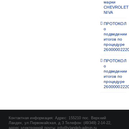
марки
CHEVROLET
NIVA
ПРОТОКОЛ
о
подведении
итогов по
процедуре
2600000222
ПРОТОКОЛ
о
подведении
итогов по
процедуре
2600000222
Контактная информация: Адрес: 155210 пос. Верхний
Ландех, ул.Первомайская, д.3 Телефон: (49349) 2-14-22,
адрес электронной почты: info@vlandeh-admin.ru