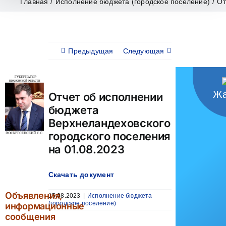
Главная
/
Исполнение бюджета (городское поселение)
/
От
Предыдущая
Следующая
Жа
Отчет об исполнении
бюджета
Верхнеландеховского
городского поселения
на 01.08.2023
Скачать документ
Объявления,
15.08.2023
|
Исполнение бюджета
(городское поселение)
информационные
сообщения