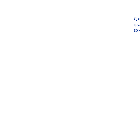
До
гр
зо