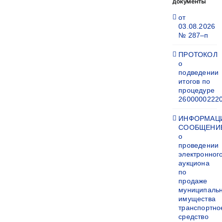
документы
от
03.08.2026
№ 287–п
ПРОТОКОЛ
о
подведении
итогов по
процедуре
2600000222
ИНФОРМАЦ
СООБЩЕНИ
о
проведении
электронног
аукциона
по
продаже
муниципаль
имущества
транспортно
средство