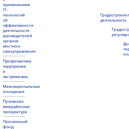
применением
IT-
технологий
Градостроите
об
деятельность
эффективности
Градост
деятельности
регулир
руководителей
органов
До
местного
те
самоуправления
пл
Профилактика
терроризма
и
экстремизма
Межнациональные
отношения
Пучежская
межрайонная
прокуратура
Пенсионный
фонд