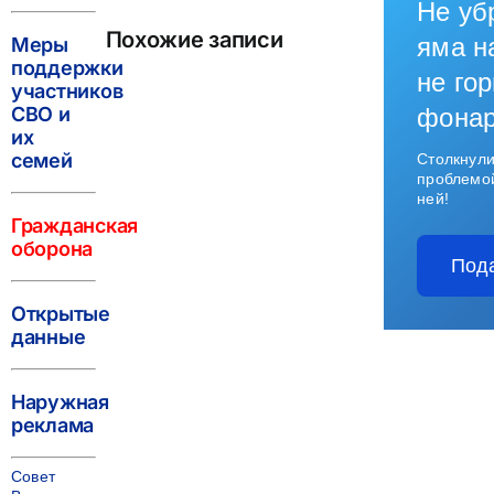
Не уб
Похожие записи
яма н
Меры
поддержки
не гор
участников
СВО и
фона
их
семей
Столкнули
проблемо
ней!
Гражданская
оборона
Под
Открытые
данные
Наружная
реклама
Совет