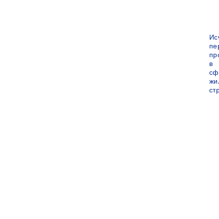
Ис
пе
пр
в
сф
жи
ст