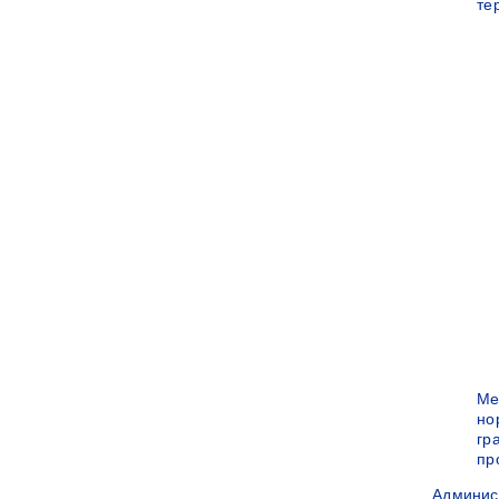
те
Ме
но
гр
пр
Админис