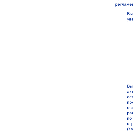
регламе
Вы
ув
Вы
ак
ос
пр
ос
ра
по
ст
(за