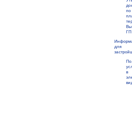
Ут
до
по
пл
те
Вы
ГП
Информ
для
застрой
По
ус
в
эл
ви