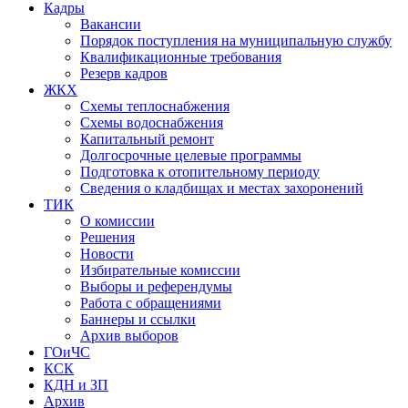
Кадры
Вакансии
Порядок поступления на муниципальную службу
Квалификационные требования
Резерв кадров
ЖКХ
Схемы теплоснабжения
Схемы водоснабжения
Капитальный ремонт
Долгосрочные целевые программы
Подготовка к отопительному периоду
Сведения о кладбищах и местах захоронений
ТИК
О комиссии
Решения
Новости
Избирательные комиссии
Выборы и референдумы
Работа с обращениями
Баннеры и ссылки
Архив выборов
ГОиЧС
КСК
КДН и ЗП
Архив