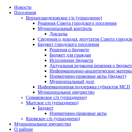
Skip
Новости
to
Поселения
content
Верхнеландеховское г/п (упразднено)
Решения Совета городского поселения
Муниципальный контроль
Доклады
Сведения о доходах депутатов Совета городск
Бюджет городского поселения
Решения о бюджете
Бюджет для граждан
Исполнение бюджета
Актуальная редакция решения о бюджет
Информационно-аналитические матери
Нормативно-правовые акты (бюджет)
Муниципальный долг
Информационная поддержка субъектов МСП
Муниципальное имущество
Симаковское с/п (упразднено)
Мытское с/п (упразднено)
Бюджет
Нормативно-правовые акты
Кромское с/п (упразднено)
Муниципальное имущество
О районе