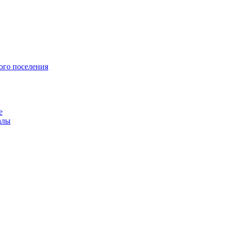
ого поселения
е
алы