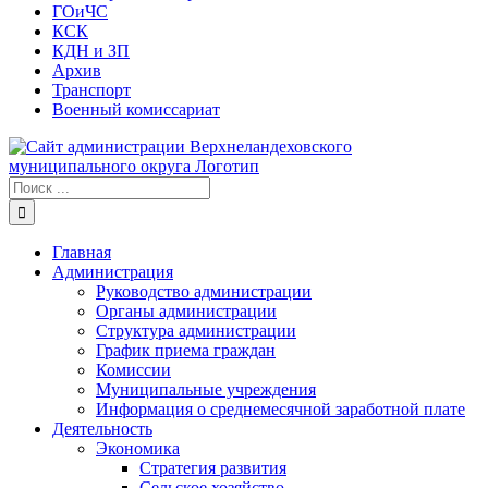
ГОиЧС
КСК
КДН и ЗП
Архив
Транспорт
Военный комиссариат
Результат
поиска:
Главная
Администрация
Руководство администрации
Органы администрации
Структура администрации
График приема граждан
Комиссии
Муниципальные учреждения
Информация о среднемесячной заработной плате
Деятельность
Экономика
Стратегия развития
Сельское хозяйство