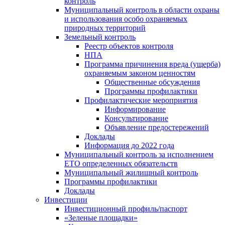
контроль
Муниципальный контроль в области охраны
и использования особо охраняемых
природных территорий
Земельный контроль
Реестр объектов контроля
НПА
Программа причинения вреда (ущерба)
охраняемым законом ценностям
Общественные обсуждения
Программы профилактики
Профилактические мероприятия
Информирование
Консультирование
Объявление предостережений
Доклады
Информация до 2022 года
Муниципальный контроль за исполнением
ЕТО определенных обязательств
Муниципальный жилищный контроль
Программы профилактики
Доклады
Инвестиции
Инвестиционный профиль/паспорт
«Зеленые площадки»