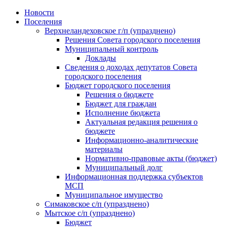
Skip
Новости
to
Поселения
content
Верхнеландеховское г/п (упразднено)
Решения Совета городского поселения
Муниципальный контроль
Доклады
Сведения о доходах депутатов Совета
городского поселения
Бюджет городского поселения
Решения о бюджете
Бюджет для граждан
Исполнение бюджета
Актуальная редакция решения о
бюджете
Информационно-аналитические
материалы
Нормативно-правовые акты (бюджет)
Муниципальный долг
Информационная поддержка субъектов
МСП
Муниципальное имущество
Симаковское с/п (упразднено)
Мытское с/п (упразднено)
Бюджет