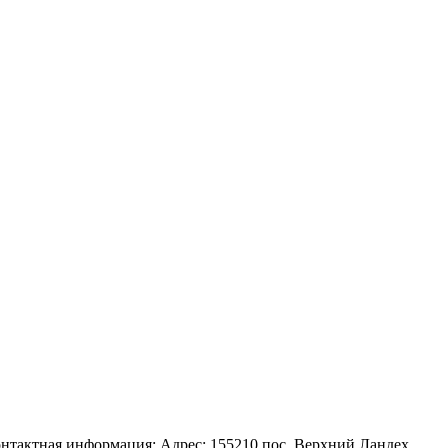
нтактная информация: Адрес: 155210 пос. Верхний Ландех,