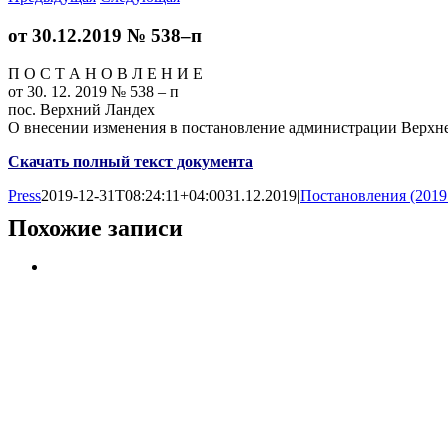
от 30.12.2019 № 538–п
П О С Т А Н О В Л Е Н И Е
от 30. 12. 2019 № 538 – п
пос. Верхний Ландех
О внесении изменения в постановление администрации Верхне
Скачать полный текст документа
Press
2019-12-31T08:24:11+04:00
31.12.2019
|
Постановления (2019
Похожие записи