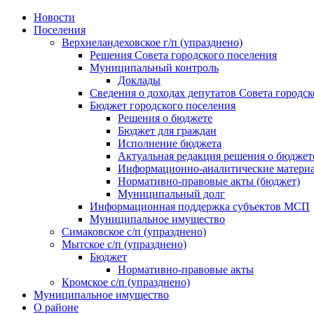
Skip
Новости
to
Поселения
content
Верхнеландеховское г/п (упразднено)
Решения Совета городского поселения
Муниципальный контроль
Доклады
Сведения о доходах депутатов Совета городск
Бюджет городского поселения
Решения о бюджете
Бюджет для граждан
Исполнение бюджета
Актуальная редакция решения о бюджет
Информационно-аналитические матери
Нормативно-правовые акты (бюджет)
Муниципальный долг
Информационная поддержка субъектов МСП
Муниципальное имущество
Симаковское с/п (упразднено)
Мытское с/п (упразднено)
Бюджет
Нормативно-правовые акты
Кромское с/п (упразднено)
Муниципальное имущество
О районе