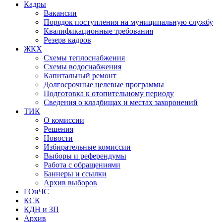
Кадры
Вакансии
Порядок поступления на муниципальную службу
Квалификационные требования
Резерв кадров
ЖКХ
Схемы теплоснабжения
Схемы водоснабжения
Капитальный ремонт
Долгосрочные целевые программы
Подготовка к отопительному периоду
Сведения о кладбищах и местах захоронений
ТИК
О комиссии
Решения
Новости
Избирательные комиссии
Выборы и референдумы
Работа с обращениями
Баннеры и ссылки
Архив выборов
ГОиЧС
КСК
КДН и ЗП
Архив