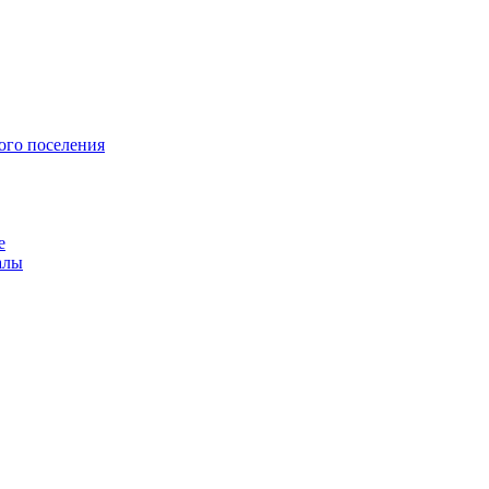
ого поселения
е
алы