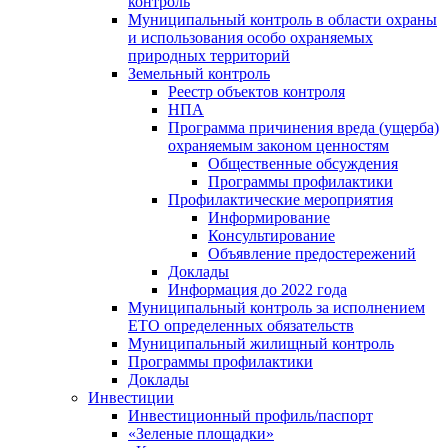
контроль
Муниципальный контроль в области охраны
и использования особо охраняемых
природных территорий
Земельный контроль
Реестр объектов контроля
НПА
Программа причинения вреда (ущерба)
охраняемым законом ценностям
Общественные обсуждения
Программы профилактики
Профилактические мероприятия
Информирование
Консультирование
Объявление предостережений
Доклады
Информация до 2022 года
Муниципальный контроль за исполнением
ЕТО определенных обязательств
Муниципальный жилищный контроль
Программы профилактики
Доклады
Инвестиции
Инвестиционный профиль/паспорт
«Зеленые площадки»