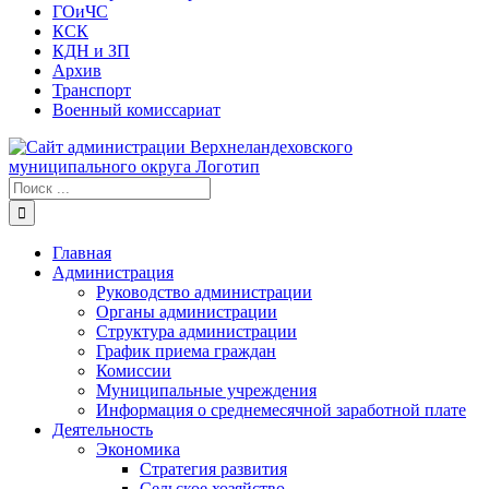
ГОиЧС
КСК
КДН и ЗП
Архив
Транспорт
Военный комиссариат
Результат
поиска:
Главная
Администрация
Руководство администрации
Органы администрации
Структура администрации
График приема граждан
Комиссии
Муниципальные учреждения
Информация о среднемесячной заработной плате
Деятельность
Экономика
Стратегия развития
Сельское хозяйство