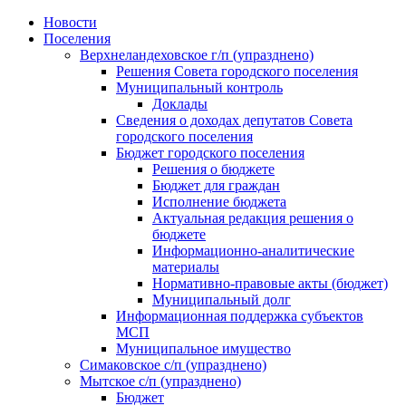
Skip
Новости
to
Поселения
content
Верхнеландеховское г/п (упразднено)
Решения Совета городского поселения
Муниципальный контроль
Доклады
Сведения о доходах депутатов Совета
городского поселения
Бюджет городского поселения
Решения о бюджете
Бюджет для граждан
Исполнение бюджета
Актуальная редакция решения о
бюджете
Информационно-аналитические
материалы
Нормативно-правовые акты (бюджет)
Муниципальный долг
Информационная поддержка субъектов
МСП
Муниципальное имущество
Симаковское с/п (упразднено)
Мытское с/п (упразднено)
Бюджет