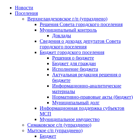
Skip
Новости
to
Поселения
content
Верхнеландеховское г/п (упразднено)
Решения Совета городского поселения
Муниципальный контроль
Доклады
Сведения о доходах депутатов Совета
городского поселения
Бюджет городского поселения
Решения о бюджете
Бюджет для граждан
Исполнение бюджета
Актуальная редакция решения о
бюджете
Информационно-аналитические
материалы
Нормативно-правовые акты (бюджет)
Муниципальный долг
Информационная поддержка субъектов
МСП
Муниципальное имущество
Симаковское с/п (упразднено)
Мытское с/п (упразднено)
Бюджет