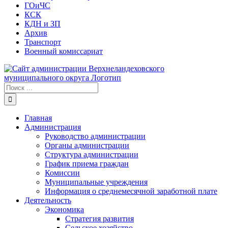
ГОиЧС
КСК
КДН и ЗП
Архив
Транспорт
Военный комиссариат
Результат
поиска:
Главная
Администрация
Руководство администрации
Органы администрации
Структура администрации
График приема граждан
Комиссии
Муниципальные учреждения
Информация о среднемесячной заработной плате
Деятельность
Экономика
Стратегия развития
Сельское хозяйство