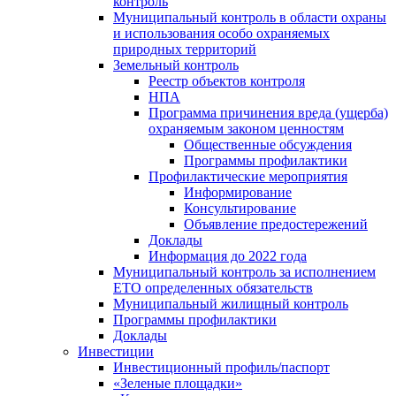
контроль
Муниципальный контроль в области охраны
и использования особо охраняемых
природных территорий
Земельный контроль
Реестр объектов контроля
НПА
Программа причинения вреда (ущерба)
охраняемым законом ценностям
Общественные обсуждения
Программы профилактики
Профилактические мероприятия
Информирование
Консультирование
Объявление предостережений
Доклады
Информация до 2022 года
Муниципальный контроль за исполнением
ЕТО определенных обязательств
Муниципальный жилищный контроль
Программы профилактики
Доклады
Инвестиции
Инвестиционный профиль/паспорт
«Зеленые площадки»