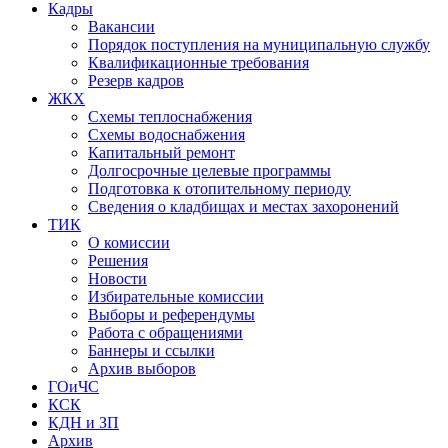
Кадры
Вакансии
Порядок поступления на муниципальную службу
Квалификационные требования
Резерв кадров
ЖКХ
Схемы теплоснабжения
Схемы водоснабжения
Капитальный ремонт
Долгосрочные целевые программы
Подготовка к отопительному периоду
Сведения о кладбищах и местах захоронений
ТИК
О комиссии
Решения
Новости
Избирательные комиссии
Выборы и референдумы
Работа с обращениями
Баннеры и ссылки
Архив выборов
ГОиЧС
КСК
КДН и ЗП
Архив