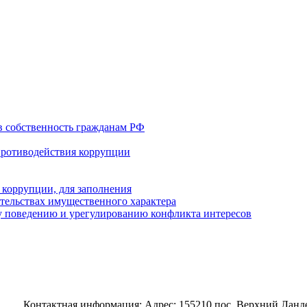
в собственность гражданам РФ
противодействия коррупции
 коррупции, для заполнения
ательствах имущественного характера
 поведению и урегулированию конфликта интересов
Контактная информация: Адрес: 155210 пос. Верхний Ландех,