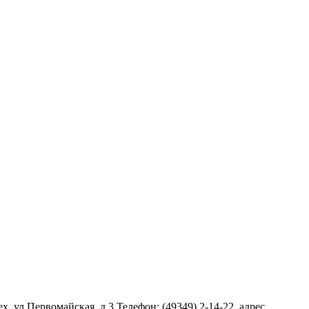
 ул.Первомайская, д.3 Телефон: (49349) 2-14-22, адрес