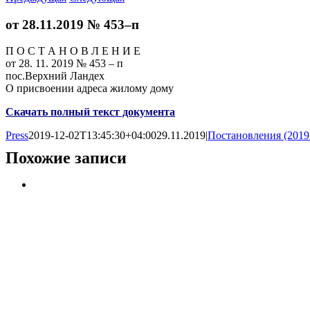
от 28.11.2019 № 453–п
П О С Т А Н О В Л Е Н И Е
от 28. 11. 2019 № 453 – п
пос.Верхний Ландех
О присвоении адреса жилому дому
Скачать полный текст документа
Press
2019-12-02T13:45:30+04:00
29.11.2019
|
Постановления (2019
Похожие записи