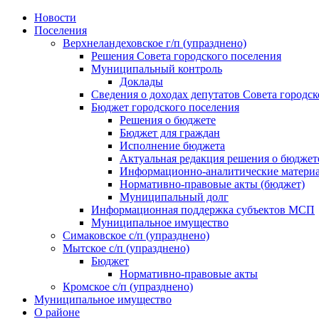
Skip
Новости
to
Поселения
content
Верхнеландеховское г/п (упразднено)
Решения Совета городского поселения
Муниципальный контроль
Доклады
Сведения о доходах депутатов Совета городск
Бюджет городского поселения
Решения о бюджете
Бюджет для граждан
Исполнение бюджета
Актуальная редакция решения о бюджет
Информационно-аналитические матери
Нормативно-правовые акты (бюджет)
Муниципальный долг
Информационная поддержка субъектов МСП
Муниципальное имущество
Симаковское с/п (упразднено)
Мытское с/п (упразднено)
Бюджет
Нормативно-правовые акты
Кромское с/п (упразднено)
Муниципальное имущество
О районе