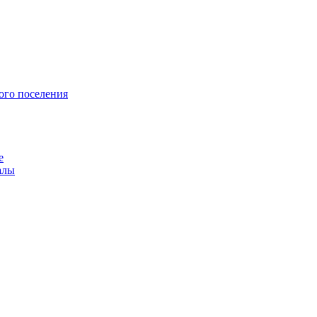
ого поселения
е
алы