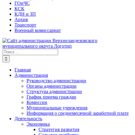
ГОиЧС
КСК
КДН и ЗП
Архив
Транспорт
Военный комиссариат
Результат
поиска:
Главная
Администрация
Руководство администрации
Органы администрации
Структура администрации
График приема граждан
Комиссии
Муниципальные учреждения
Информация о среднемесячной заработной плате
Деятельность
Экономика
Стратегия развития
Сельское хозяйство