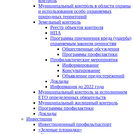
контроль
Муниципальный контроль в области охраны
и использования особо охраняемых
природных территорий
Земельный контроль
Реестр объектов контроля
НПА
Программа причинения вреда (ущерба)
охраняемым законом ценностям
Общественные обсуждения
Программы профилактики
Профилактические мероприятия
Информирование
Консультирование
Объявление предостережений
Доклады
Информация до 2022 года
Муниципальный контроль за исполнением
ЕТО определенных обязательств
Муниципальный жилищный контроль
Программы профилактики
Доклады
Инвестиции
Инвестиционный профиль/паспорт
«Зеленые площадки»