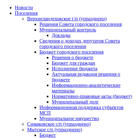
Skip
Новости
to
Поселения
content
Верхнеландеховское г/п (упразднено)
Решения Совета городского поселения
Муниципальный контроль
Доклады
Сведения о доходах депутатов Совета
городского поселения
Бюджет городского поселения
Решения о бюджете
Бюджет для граждан
Исполнение бюджета
Актуальная редакция решения о
бюджете
Информационно-аналитические
материалы
Нормативно-правовые акты (бюджет)
Муниципальный долг
Информационная поддержка субъектов
МСП
Муниципальное имущество
Симаковское с/п (упразднено)
Мытское с/п (упразднено)
Бюджет