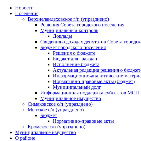
Skip
Новости
to
Поселения
content
Верхнеландеховское г/п (упразднено)
Решения Совета городского поселения
Муниципальный контроль
Доклады
Сведения о доходах депутатов Совета городск
Бюджет городского поселения
Решения о бюджете
Бюджет для граждан
Исполнение бюджета
Актуальная редакция решения о бюджет
Информационно-аналитические матери
Нормативно-правовые акты (бюджет)
Муниципальный долг
Информационная поддержка субъектов МСП
Муниципальное имущество
Симаковское с/п (упразднено)
Мытское с/п (упразднено)
Бюджет
Нормативно-правовые акты
Кромское с/п (упразднено)
Муниципальное имущество
О районе