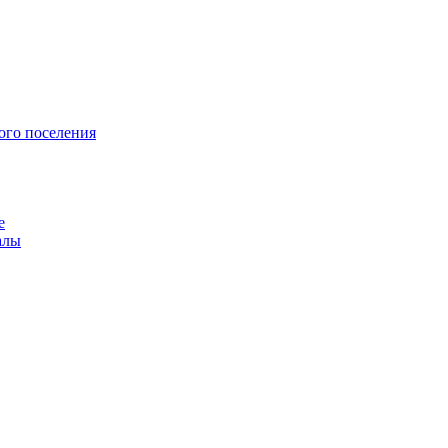
ого поселения
е
алы