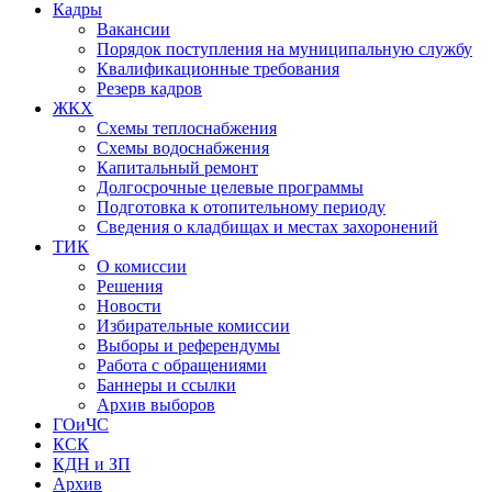
Кадры
Вакансии
Порядок поступления на муниципальную службу
Квалификационные требования
Резерв кадров
ЖКХ
Схемы теплоснабжения
Схемы водоснабжения
Капитальный ремонт
Долгосрочные целевые программы
Подготовка к отопительному периоду
Сведения о кладбищах и местах захоронений
ТИК
О комиссии
Решения
Новости
Избирательные комиссии
Выборы и референдумы
Работа с обращениями
Баннеры и ссылки
Архив выборов
ГОиЧС
КСК
КДН и ЗП
Архив