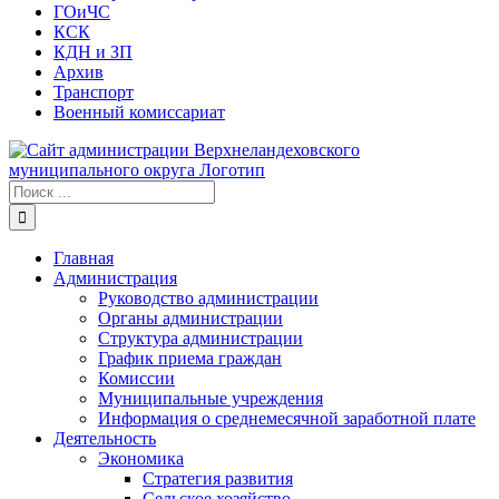
ГОиЧС
КСК
КДН и ЗП
Архив
Транспорт
Военный комиссариат
Результат
поиска:
Главная
Администрация
Руководство администрации
Органы администрации
Структура администрации
График приема граждан
Комиссии
Муниципальные учреждения
Информация о среднемесячной заработной плате
Деятельность
Экономика
Стратегия развития
Сельское хозяйство