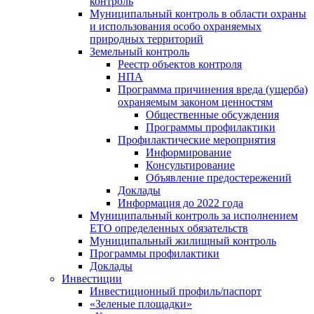
контроль
Муниципальный контроль в области охраны
и использования особо охраняемых
природных территорий
Земельный контроль
Реестр объектов контроля
НПА
Программа причинения вреда (ущерба)
охраняемым законом ценностям
Общественные обсуждения
Программы профилактики
Профилактические мероприятия
Информирование
Консультирование
Объявление предостережений
Доклады
Информация до 2022 года
Муниципальный контроль за исполнением
ЕТО определенных обязательств
Муниципальный жилищный контроль
Программы профилактики
Доклады
Инвестиции
Инвестиционный профиль/паспорт
«Зеленые площадки»