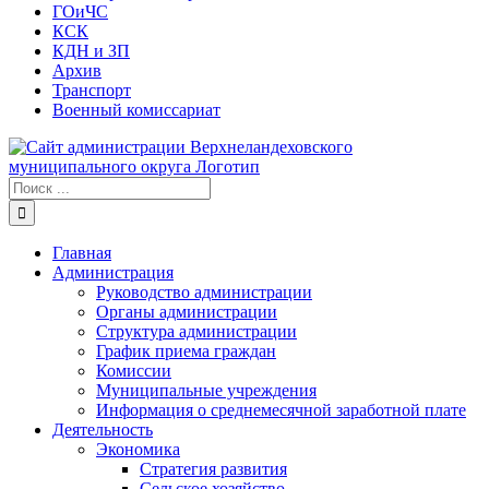
ГОиЧС
КСК
КДН и ЗП
Архив
Транспорт
Военный комиссариат
Результат
поиска:
Главная
Администрация
Руководство администрации
Органы администрации
Структура администрации
График приема граждан
Комиссии
Муниципальные учреждения
Информация о среднемесячной заработной плате
Деятельность
Экономика
Стратегия развития
Сельское хозяйство