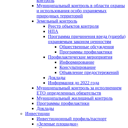
контроль
Муниципальный контроль в области охраны
и использования особо охраняемых
природных территорий
Земельный контроль
Реестр объектов контроля
НПА
Программа причинения вреда (ущерба)
охраняемым законом ценностям
Общественные обсуждения
Программы профилактики
Профилактические мероприятия
Информирование
Консультирование
Объявление предостережений
Доклады
Информация до 2022 года
Муниципальный контроль за исполнением
ЕТО определенных обязательств
Муниципальный жилищный контроль
Программы профилактики
Доклады
Инвестиции
Инвестиционный профиль/паспорт
«Зеленые площадки»