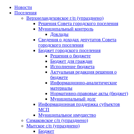
Skip
Новости
to
Поселения
content
Верхнеландеховское г/п (упразднено)
Решения Совета городского поселения
Муниципальный контроль
Доклады
Сведения о доходах депутатов Совета
городского поселения
Бюджет городского поселения
Решения о бюджете
Бюджет для граждан
Исполнение бюджета
Актуальная редакция решения о
бюджете
Информационно-аналитические
материалы
Нормативно-правовые акты (бюджет)
Муниципальный долг
Информационная поддержка субъектов
МСП
Муниципальное имущество
Симаковское с/п (упразднено)
Мытское с/п (упразднено)
Бюджет