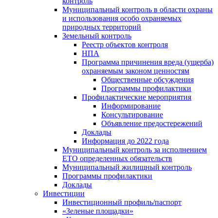
контроль
Муниципальный контроль в области охраны
и использования особо охраняемых
природных территорий
Земельный контроль
Реестр объектов контроля
НПА
Программа причинения вреда (ущерба)
охраняемым законом ценностям
Общественные обсуждения
Программы профилактики
Профилактические мероприятия
Информирование
Консультирование
Объявление предостережений
Доклады
Информация до 2022 года
Муниципальный контроль за исполнением
ЕТО определенных обязательств
Муниципальный жилищный контроль
Программы профилактики
Доклады
Инвестиции
Инвестиционный профиль/паспорт
«Зеленые площадки»