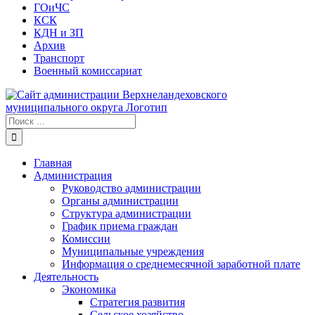
ГОиЧС
КСК
КДН и ЗП
Архив
Транспорт
Военный комиссариат
Результат
поиска:
Главная
Администрация
Руководство администрации
Органы администрации
Структура администрации
График приема граждан
Комиссии
Муниципальные учреждения
Информация о среднемесячной заработной плате
Деятельность
Экономика
Стратегия развития
Сельское хозяйство