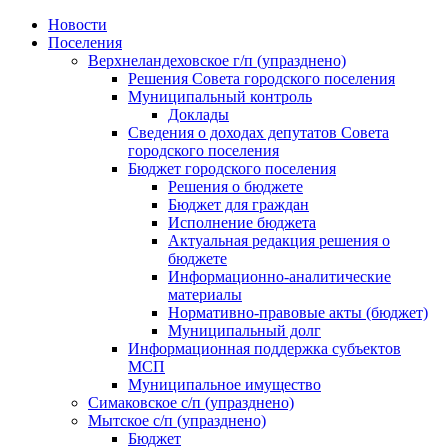
Skip
Новости
to
Поселения
content
Верхнеландеховское г/п (упразднено)
Решения Совета городского поселения
Муниципальный контроль
Доклады
Сведения о доходах депутатов Совета
городского поселения
Бюджет городского поселения
Решения о бюджете
Бюджет для граждан
Исполнение бюджета
Актуальная редакция решения о
бюджете
Информационно-аналитические
материалы
Нормативно-правовые акты (бюджет)
Муниципальный долг
Информационная поддержка субъектов
МСП
Муниципальное имущество
Симаковское с/п (упразднено)
Мытское с/п (упразднено)
Бюджет