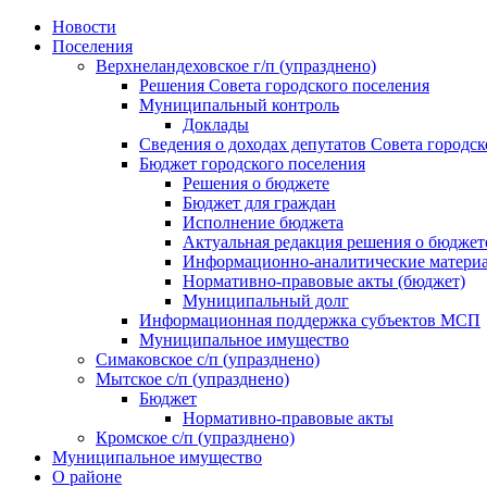
Skip
Новости
to
Поселения
content
Верхнеландеховское г/п (упразднено)
Решения Совета городского поселения
Муниципальный контроль
Доклады
Сведения о доходах депутатов Совета городск
Бюджет городского поселения
Решения о бюджете
Бюджет для граждан
Исполнение бюджета
Актуальная редакция решения о бюджет
Информационно-аналитические матери
Нормативно-правовые акты (бюджет)
Муниципальный долг
Информационная поддержка субъектов МСП
Муниципальное имущество
Симаковское с/п (упразднено)
Мытское с/п (упразднено)
Бюджет
Нормативно-правовые акты
Кромское с/п (упразднено)
Муниципальное имущество
О районе