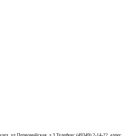
ех, ул.Первомайская, д.3 Телефон: (49349) 2-14-22, адрес