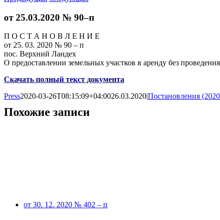
от 25.03.2020 № 90–п
П О С Т А Н О В Л Е Н И Е
от 25. 03. 2020 № 90 – п
пос. Верхний Ландех
О предоставлении земельных участков в аренду без проведения
Скачать полный текст документа
Press
2020-03-26T08:15:09+04:00
26.03.2020
|
Постановления (2020
Похожие записи
от 30. 12. 2020 № 402 – п