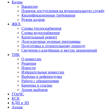
Кадры
Вакансии
Порядок поступления на муниципальную службу
Квалификационные требования
Резерв кадров
ЖКХ
Схемы теплоснабжения
Схемы водоснабжения
Капитальный ремонт
Долгосрочные целевые программы
Подготовка к отопительному периоду
Сведения о кладбищах и местах захоронений
ТИК
О комиссии
Решения
Новости
Избирательные комиссии
Выборы и референдумы
Работа с обращениями
Баннеры и ссылки
Архив выборов
ГОиЧС
КСК
КДН и ЗП
Архив