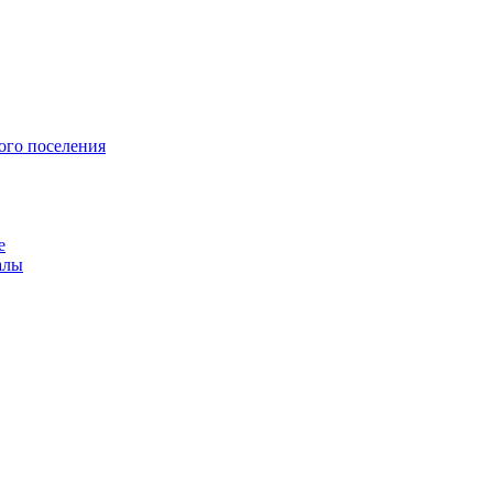
ого поселения
е
алы