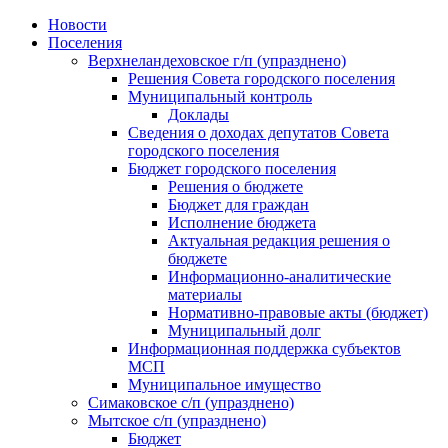
Skip
Новости
to
Поселения
content
Верхнеландеховское г/п (упразднено)
Решения Совета городского поселения
Муниципальный контроль
Доклады
Сведения о доходах депутатов Совета
городского поселения
Бюджет городского поселения
Решения о бюджете
Бюджет для граждан
Исполнение бюджета
Актуальная редакция решения о
бюджете
Информационно-аналитические
материалы
Нормативно-правовые акты (бюджет)
Муниципальный долг
Информационная поддержка субъектов
МСП
Муниципальное имущество
Симаковское с/п (упразднено)
Мытское с/п (упразднено)
Бюджет