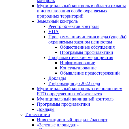
контроль
Муниципальный контроль в области охраны
и использования особо охраняемых
природных территорий
Земельный контроль
Реестр объектов контроля
НПА
Программа причинения вреда (ущерба)
охраняемым законом ценностям
Общественные обсуждения
Программы профилактики
Профилактические мероприятия
Информирование
Консультирование
Объявление предостережений
Доклады
Информация до 2022 года
Муниципальный контроль за исполнением
ЕТО определенных обязательств
Муниципальный жилищный контроль
Программы профилактики
Доклады
Инвестиции
Инвестиционный профиль/паспорт
«Зеленые площадки»