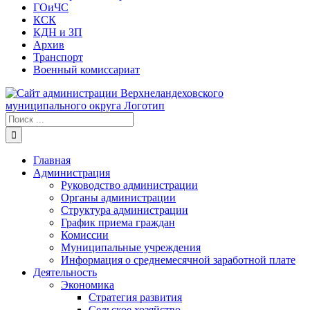
ГОиЧС
КСК
КДН и ЗП
Архив
Транспорт
Военный комиссариат
Результат
поиска:
Главная
Администрация
Руководство администрации
Органы администрации
Структура администрации
График приема граждан
Комиссии
Муниципальные учреждения
Информация о среднемесячной заработной плате
Деятельность
Экономика
Стратегия развития
Сельское хозяйство