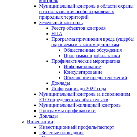
контроль
Муниципальный контроль в области охраны
и использования особо охраняемых
природных территорий
Земельный контроль
Реестр объектов контроля
НПА
Программа причинения вреда (ущерба)
охраняемым законом ценностям
Общественные обсуждения
Программы профилактики
Профилактические мероприятия
Информирование
Консультирование
Объявление предостережений
Доклады
Информация до 2022 года
Муниципальный контроль за исполнением
ЕТО определенных обязательств
Муниципальный жилищный контроль
Программы профилактики
Доклады
Инвестиции
Инвестиционный профиль/паспорт
«Зеленые площадки»