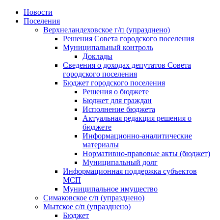
Skip
Новости
to
Поселения
content
Верхнеландеховское г/п (упразднено)
Решения Совета городского поселения
Муниципальный контроль
Доклады
Сведения о доходах депутатов Совета
городского поселения
Бюджет городского поселения
Решения о бюджете
Бюджет для граждан
Исполнение бюджета
Актуальная редакция решения о
бюджете
Информационно-аналитические
материалы
Нормативно-правовые акты (бюджет)
Муниципальный долг
Информационная поддержка субъектов
МСП
Муниципальное имущество
Симаковское с/п (упразднено)
Мытское с/п (упразднено)
Бюджет