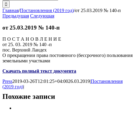
поиска:
Главная
/
Постановления (2019 год)
/
от 25.03.2019 № 140-п
Предыдущая
Следующая
от 25.03.2019 № 140-п
П О С Т А Н О В Л Е Н И Е
от 25. 03. 2019 № 140 -п
пос. Верхний Ландех
О прекращении права постоянного (бессрочного) пользования
земельными участками
Скачать полный текст документа
Press
2019-03-26T12:01:25+04:00
26.03.2019
|
Постановления
(2019 год)
|
Похожие записи