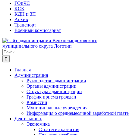
ГОиЧС
КСК
КДН и ЗП
Архив
Транспорт
Военный комиссариат
Результат
поиска:
Главная
Администрация
Руководство администрации
Органы администрации
Структура администрации
График приема граждан
Комиссии
Муниципальные учреждения
Информация о среднемесячной заработной плате
Деятельность
Экономика
Стратегия развития
Сельское хозяйство