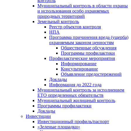
контроль
Муниципальный контроль в области охраны
и использования особо охраняемых
природных территорий
Земельный контроль
Реестр объектов контроля
НПА
Программа причинения вреда (ущерба)
охраняемым законом ценностям
Общественные обсуждения
Программы профилактики
Профилактические мероприятия
Информирование
Консультирование
Объявление предостережений
Доклады
Информация до 2022 года
Муниципальный контроль за исполнением
ЕТО определенных обязательств
Муниципальный жилищный контроль
Программы профилактики
Доклады
Инвестиции
Инвестиционный профиль/паспорт
«Зеленые площадки»