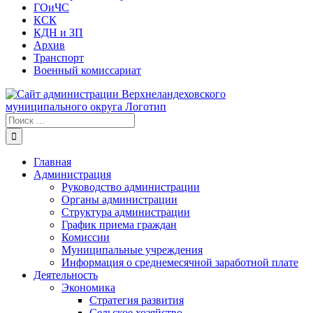
ГОиЧС
КСК
КДН и ЗП
Архив
Транспорт
Военный комиссариат
Результат
поиска:
Главная
Администрация
Руководство администрации
Органы администрации
Структура администрации
График приема граждан
Комиссии
Муниципальные учреждения
Информация о среднемесячной заработной плате
Деятельность
Экономика
Стратегия развития
Сельское хозяйство