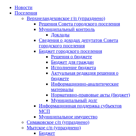
Skip
Новости
to
Поселения
content
Верхнеландеховское г/п (упразднено)
Решения Совета городского поселения
Муниципальный контроль
Доклады
Сведения о доходах депутатов Совета
городского поселения
Бюджет городского поселения
Решения о бюджете
Бюджет для граждан
Исполнение бюджета
Актуальная редакция решения о
бюджете
Информационно-аналитические
материалы
Нормативно-правовые акты (бюджет)
Муниципальный долг
Информационная поддержка субъектов
МСП
Муниципальное имущество
Симаковское с/п (упразднено)
Мытское с/п (упразднено)
Бюджет