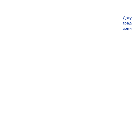
Док
град
зон