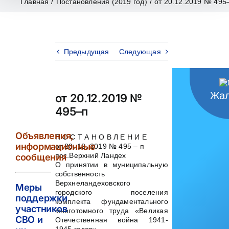
Главная
/
Постановления (2019 год)
/
от 20.12.2019 № 495
Предыдущая
Следующая
Жал
от 20.12.2019 №
495–п
Объявления,
П О С Т А Н О В Л Е Н И Е
информационные
от 20. 12. 2019 № 495 – п
пос.Верхний Ландех
сообщения
О принятии в муниципальную
собственность
Верхнеландеховского
Меры
городского поселения
поддержки
комплекта фундаментального
участников
многотомного труда «Великая
СВО и
Отечественная война 1941-