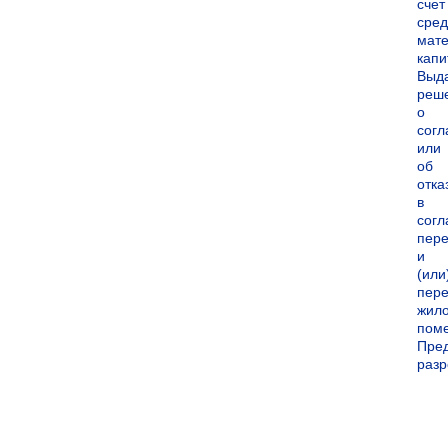
счет
сред
мате
капи
Выд
реш
о
согл
или
об
отка
в
согл
пер
и
(или
пере
жил
пом
Пре
раз