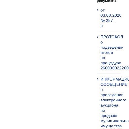
документы
от
03.08.2026
№ 287–
п
ПРОТОКОЛ
о
подведении
итогов
по
процедуре
260000022200
ИНФОРМАЦИ
СООБЩЕНИЕ
о
проведении
электронного
аукциона
по
продаже
муниципально
имущества