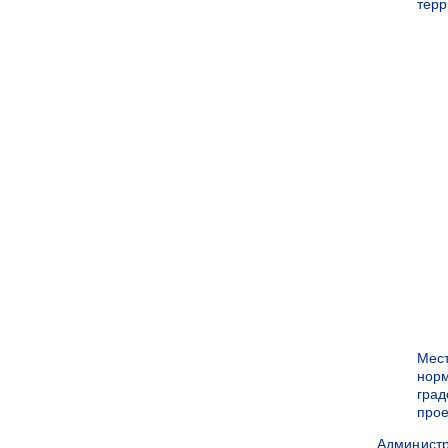
терр
Мес
нор
град
прое
Админист