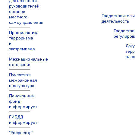
деятельности
руководителей
органов
Градостроитель
местного
деятельность
самоуправления
Градостро
Профилактика
регулиров
терроризма
и
Док
экстремизма
терр
пла
Межнациональные
отношения
Пучежская
межрайонная
прокуратура
Пенсионный
фонд
информирует
ГИБДД
информирует
"Росреестр"