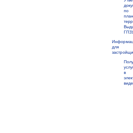
Утв
док
по
пла
терр
Выд
ГПЗ
Информа
для
застройщи
Пол
услу
в
эле
вид