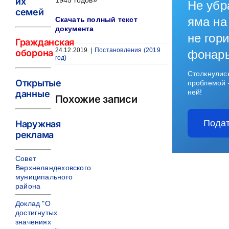
их
1945 годов»
Не убр
семей
яма на
Скачать полный текст
документа
не гори
Гражданская
24.12.2019
|
Постановления (2019
оборона
фонар
год)
Столкнулис
Открытые
проблемой 
ней!
данные
Похожие записи
Подат
Наружная
реклама
Совет
Верхнеландеховского
муниципального
района
Доклад "О
достигнутых
значениях