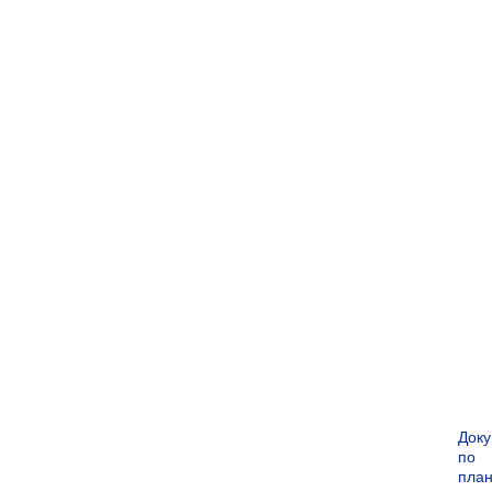
Док
по
пла