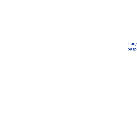
Пре
раз