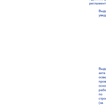
регламен
Выд
уве
Выд
акта
осви
про
осн
рабо
по
стро
(за