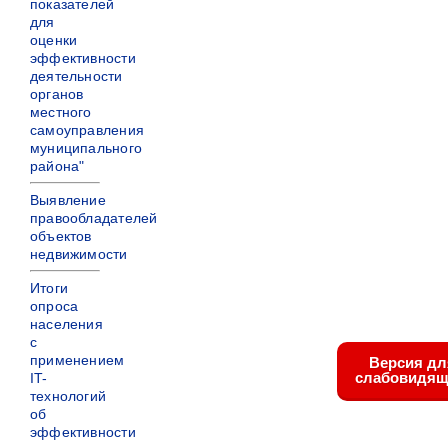
показателей
для
оценки
эффективности
деятельности
органов
местного
самоуправления
муниципального
района"
Выявление
правообладателей
объектов
недвижимости
Итоги
опроса
населения
с
применением
Версия дл
слабовидящ
IT-
технологий
об
эффективности