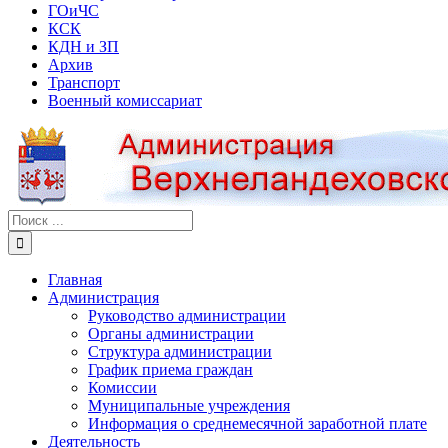
ГОиЧС
КСК
КДН и ЗП
Архив
Транспорт
Военный комиссариат
Результат
поиска:
Главная
Администрация
Руководство администрации
Органы администрации
Структура администрации
График приема граждан
Комиссии
Муниципальные учреждения
Информация о среднемесячной заработной плате
Деятельность