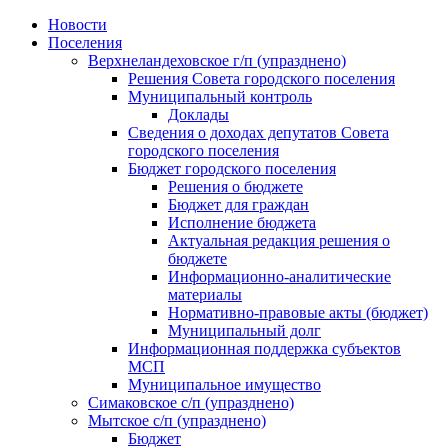
Skip
Новости
to
Поселения
content
Верхнеландеховское г/п (упразднено)
Решения Совета городского поселения
Муниципальный контроль
Доклады
Сведения о доходах депутатов Совета
городского поселения
Бюджет городского поселения
Решения о бюджете
Бюджет для граждан
Исполнение бюджета
Актуальная редакция решения о
бюджете
Информационно-аналитические
материалы
Нормативно-правовые акты (бюджет)
Муниципальный долг
Информационная поддержка субъектов
МСП
Муниципальное имущество
Симаковское с/п (упразднено)
Мытское с/п (упразднено)
Бюджет