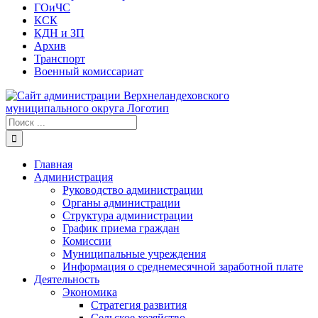
ГОиЧС
КСК
КДН и ЗП
Архив
Транспорт
Военный комиссариат
Результат
поиска:
Главная
Администрация
Руководство администрации
Органы администрации
Структура администрации
График приема граждан
Комиссии
Муниципальные учреждения
Информация о среднемесячной заработной плате
Деятельность
Экономика
Стратегия развития
Сельское хозяйство