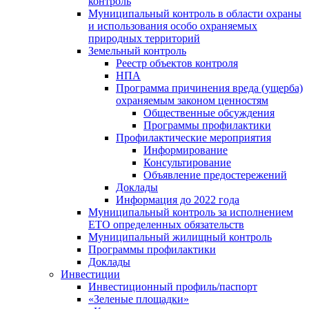
контроль
Муниципальный контроль в области охраны
и использования особо охраняемых
природных территорий
Земельный контроль
Реестр объектов контроля
НПА
Программа причинения вреда (ущерба)
охраняемым законом ценностям
Общественные обсуждения
Программы профилактики
Профилактические мероприятия
Информирование
Консультирование
Объявление предостережений
Доклады
Информация до 2022 года
Муниципальный контроль за исполнением
ЕТО определенных обязательств
Муниципальный жилищный контроль
Программы профилактики
Доклады
Инвестиции
Инвестиционный профиль/паспорт
«Зеленые площадки»