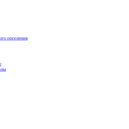
ого поселения
е
алы