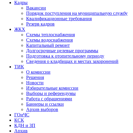
Кадры
Вакансии
Порядок поступления на муниципальную службу
Квалификационные требования
Резерв кадров
ЖКХ
Схемы теплоснабжения
Схемы водоснабжения
Капитальный ремонт
Долгосрочные целевые программы
Подготовка к отопительному периоду
Сведения о кладбищах и местах захоронений
ТИК
О комиссии
Решения
Новости
Избирательные комиссии
Выборы и референдумы
Работа с обращениями
Баннеры и ссылки
Архив выборов
ГОиЧС
КСК
КДН и ЗП
Архив