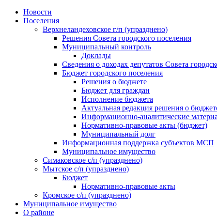
Skip
Новости
to
Поселения
content
Верхнеландеховское г/п (упразднено)
Решения Совета городского поселения
Муниципальный контроль
Доклады
Сведения о доходах депутатов Совета городск
Бюджет городского поселения
Решения о бюджете
Бюджет для граждан
Исполнение бюджета
Актуальная редакция решения о бюджет
Информационно-аналитические матери
Нормативно-правовые акты (бюджет)
Муниципальный долг
Информационная поддержка субъектов МСП
Муниципальное имущество
Симаковское с/п (упразднено)
Мытское с/п (упразднено)
Бюджет
Нормативно-правовые акты
Кромское с/п (упразднено)
Муниципальное имущество
О районе