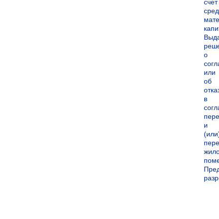
счет
сред
мате
капи
Выд
реш
о
согл
или
об
отка
в
согл
пер
и
(или
пере
жил
пом
Пре
раз