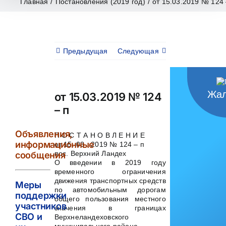
Главная
/
Постановления (2019 год)
/
от 15.03.2019 № 124 
Предыдущая
Следующая
Жал
от 15.03.2019 № 124
– п
Объявления,
П О С Т А Н О В Л Е Н И Е
информационные
от 15. 03 . 2019 № 124 – п
пос. Верхний Ландех
сообщения
О введении в 2019 году
временного ограничения
движения транспортных средств
Меры
по автомобильным дорогам
поддержки
общего пользования местного
участников
значения в границах
СВО и
Верхнеландеховского