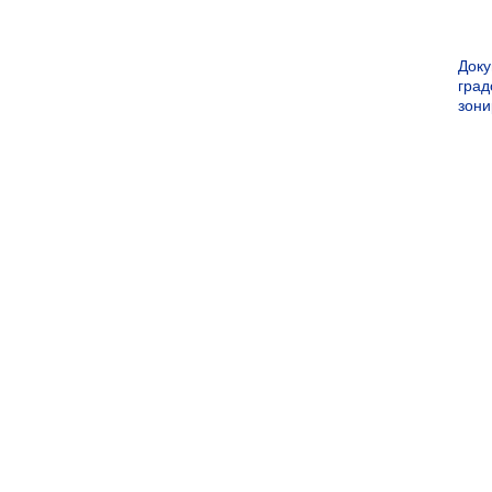
Док
град
зон