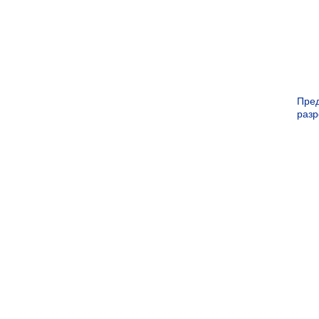
Пре
раз