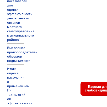
показателей
для
оценки
эффективности
деятельности
органов
местного
самоуправления
муниципального
района"
Выявление
правообладателей
объектов
недвижимости
Итоги
опроса
населения
с
применением
Версия дл
слабовидящ
IT-
технологий
об
эффективности