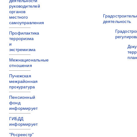
деятельности
руководителей
органов
Градостроитель
местного
деятельность
самоуправления
Градостро
Профилактика
регулиров
терроризма
и
Док
экстремизма
терр
пла
Межнациональные
отношения
Пучежская
межрайонная
прокуратура
Пенсионный
фонд
информирует
ГИБДД
информирует
"Росреестр"