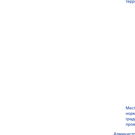
терр
Мес
нор
град
прое
Админист