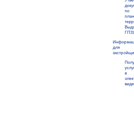
Утв
док
по
пла
терр
Выд
ГПЗ
Информа
для
застройщи
Пол
услу
в
эле
вид