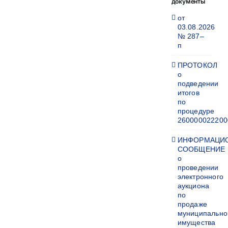
документы
от
03.08.2026
№ 287–
п
ПРОТОКОЛ
о
подведении
итогов
по
процедуре
260000022200
ИНФОРМАЦИ
СООБЩЕНИЕ
о
проведении
электронного
аукциона
по
продаже
муниципально
имущества