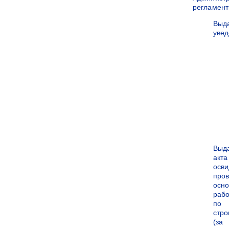
регламен
Выд
уве
Выд
акта
осви
про
осн
рабо
по
стро
(за