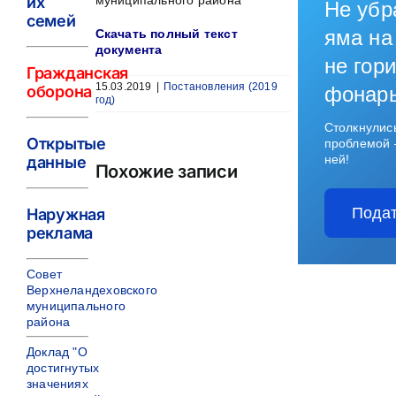
их
муниципального района
Не убр
семей
яма на
Скачать полный текст
документа
не гори
Гражданская
15.03.2019
|
Постановления (2019
оборона
фонар
год)
Столкнулис
Открытые
проблемой 
ней!
данные
Похожие записи
Подат
Наружная
реклама
Совет
Верхнеландеховского
муниципального
района
Доклад "О
достигнутых
значениях