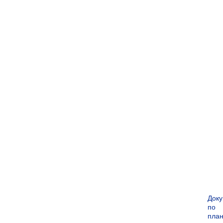
Док
по
пла