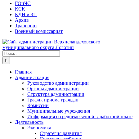
ГОиЧС
КСК
КДН и ЗП
Архив
Транспорт
Военный комиссариат
Результат
поиска:
Главная
Администрация
Руководство администрации
Органы администрации
Структура администрации
График приема граждан
Комиссии
Муниципальные учреждения
Информация о среднемесячной заработной плате
Деятельность
Экономика
Стратегия развития
Сельское хозяйство