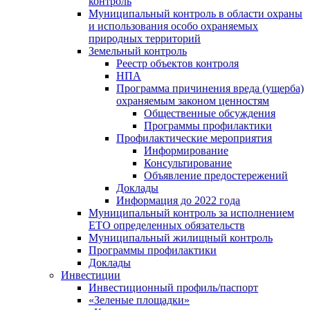
контроль
Муниципальный контроль в области охраны
и использования особо охраняемых
природных территорий
Земельный контроль
Реестр объектов контроля
НПА
Программа причинения вреда (ущерба)
охраняемым законом ценностям
Общественные обсуждения
Программы профилактики
Профилактические мероприятия
Информирование
Консультирование
Объявление предостережений
Доклады
Информация до 2022 года
Муниципальный контроль за исполнением
ЕТО определенных обязательств
Муниципальный жилищный контроль
Программы профилактики
Доклады
Инвестиции
Инвестиционный профиль/паспорт
«Зеленые площадки»