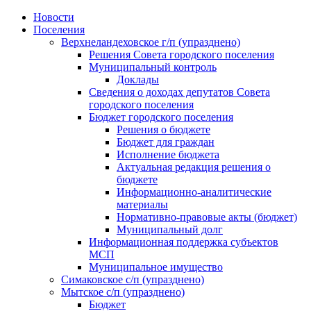
Skip
Новости
to
Поселения
content
Верхнеландеховское г/п (упразднено)
Решения Совета городского поселения
Муниципальный контроль
Доклады
Сведения о доходах депутатов Совета
городского поселения
Бюджет городского поселения
Решения о бюджете
Бюджет для граждан
Исполнение бюджета
Актуальная редакция решения о
бюджете
Информационно-аналитические
материалы
Нормативно-правовые акты (бюджет)
Муниципальный долг
Информационная поддержка субъектов
МСП
Муниципальное имущество
Симаковское с/п (упразднено)
Мытское с/п (упразднено)
Бюджет