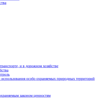
ства
ранспорте, и в дорожном хозяйстве
йства
троль
 использования особо охраняемых природных территорий
охраняемым законом ценностям