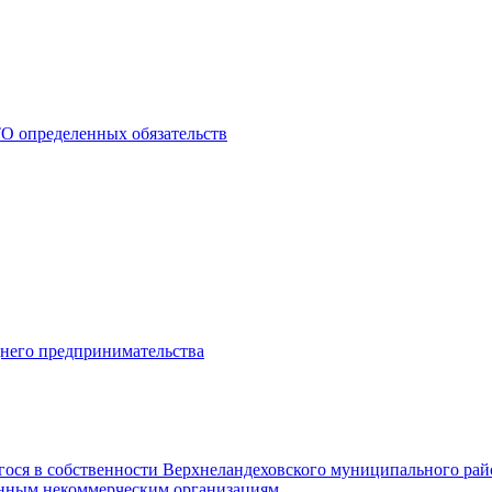
О определенных обязательств
днего предпринимательства
гося в собственности Верхнеландеховского муниципального рай
нным некоммерческим организациям