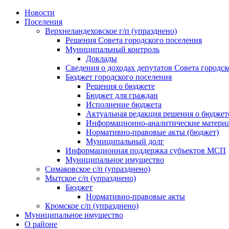
Skip
Новости
to
Поселения
content
Верхнеландеховское г/п (упразднено)
Решения Совета городского поселения
Муниципальный контроль
Доклады
Сведения о доходах депутатов Совета городск
Бюджет городского поселения
Решения о бюджете
Бюджет для граждан
Исполнение бюджета
Актуальная редакция решения о бюджет
Информационно-аналитические матери
Нормативно-правовые акты (бюджет)
Муниципальный долг
Информационная поддержка субъектов МСП
Муниципальное имущество
Симаковское с/п (упразднено)
Мытское с/п (упразднено)
Бюджет
Нормативно-правовые акты
Кромское с/п (упразднено)
Муниципальное имущество
О районе