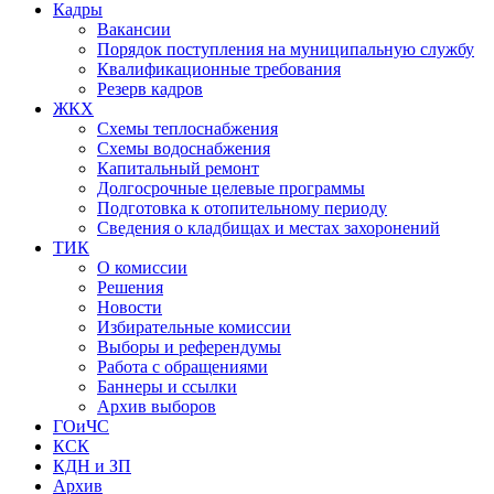
Кадры
Вакансии
Порядок поступления на муниципальную службу
Квалификационные требования
Резерв кадров
ЖКХ
Схемы теплоснабжения
Схемы водоснабжения
Капитальный ремонт
Долгосрочные целевые программы
Подготовка к отопительному периоду
Сведения о кладбищах и местах захоронений
ТИК
О комиссии
Решения
Новости
Избирательные комиссии
Выборы и референдумы
Работа с обращениями
Баннеры и ссылки
Архив выборов
ГОиЧС
КСК
КДН и ЗП
Архив