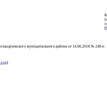
К
у
э
P
G
to
T
ландеховского муниципального района от 14.06.2018 № 248-п
 год)
|