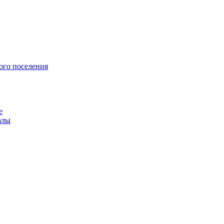
ого поселения
е
алы