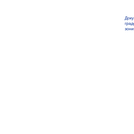
Док
град
зон