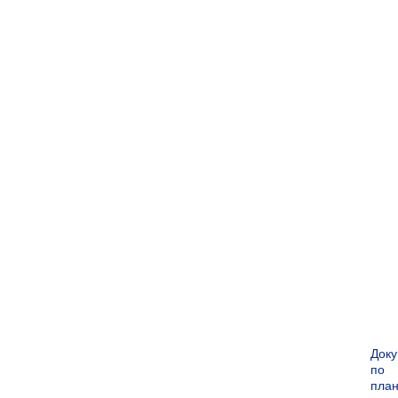
Док
по
пла