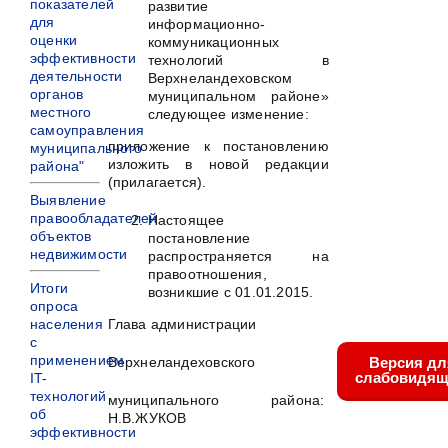
показателей
развитие
для
информационно-
оценки
коммуникационных
эффективности
технологий в
деятельности
Верхнеландеховском
органов
муниципальном районе»
местного
следующее изменение:
самоуправления
приложение к постановлению
муниципального
изложить в новой редакции
района"
(прилагается).
Выявление
правообладателей
Настоящее
объектов
постановление
недвижимости
распространяется на
правоотношения,
Итоги
возникшие с 01.01.2015.
опроса
населения
Глава администрации
с
применением
Верхнеландеховского
Версия дл
слабовидящ
IT-
технологий
муниципального района:
об
Н.В.ЖУКОВ
эффективности