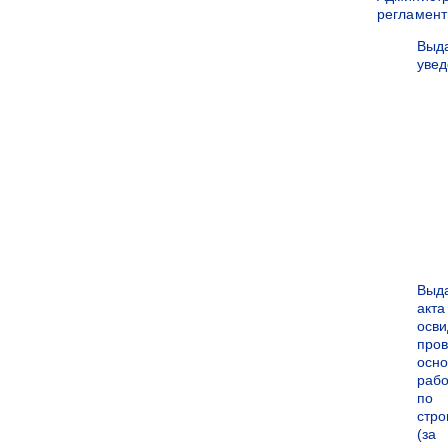
регламен
Выд
уве
Выд
акта
осви
про
осн
рабо
по
стро
(за