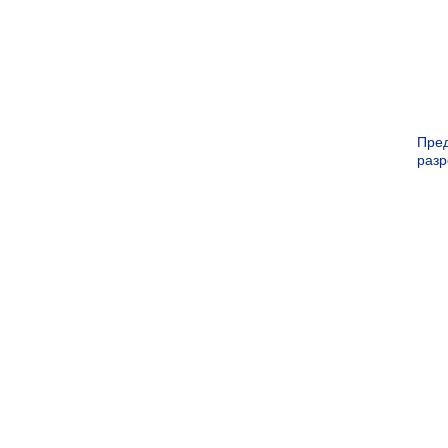
Пре
раз