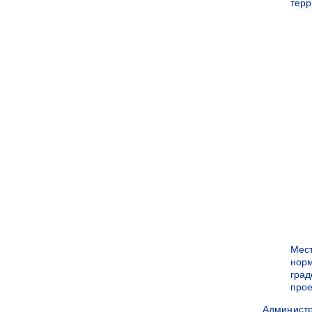
терр
Мес
нор
град
прое
Админист