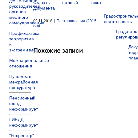
деятельности
Скачать полный текст
руководителей
документа
органов
Градостроитель
местного
09.11.2018
|
Постановления (2015
деятельность
самоуправления
год)
Градостро
Профилактика
регулиров
терроризма
и
Док
Похожие записи
экстремизма
терр
пла
Межнациональные
отношения
Пучежская
межрайонная
прокуратура
Пенсионный
фонд
информирует
ГИБДД
информирует
"Росреестр"