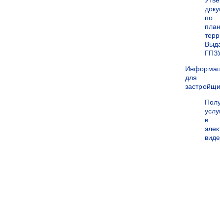
Утв
док
по
пла
терр
Выд
ГПЗ
Информа
для
застройщи
Пол
услу
в
эле
вид