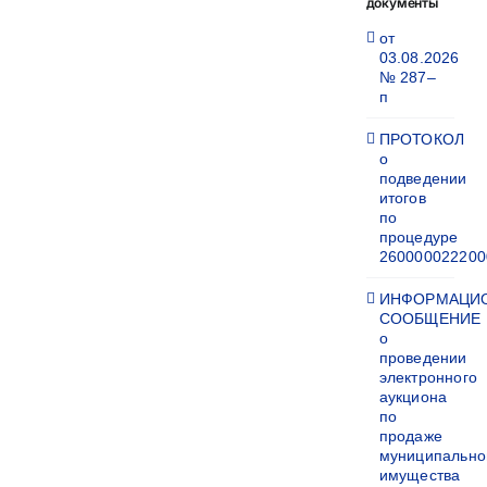
документы
от
03.08.2026
№ 287–
п
ПРОТОКОЛ
о
подведении
итогов
по
процедуре
260000022200
ИНФОРМАЦИ
СООБЩЕНИЕ
о
проведении
электронного
аукциона
по
продаже
муниципально
имущества