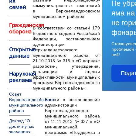
их
развитие информационно-
Не убр
коммуникационных технологий
семей
в Верхнеландеховском
яма на
муниципальном районе»
не гори
Гражданская
В соответствии со статьей 179
оборона
фонар
Бюджетного кодекса Российской
Федерации, постановлением
Столкнулис
администрации
Открытые
проблемой 
Верхнеландеховского
ней!
данные
муниципального района от
21.10.2013 № 315-п «О порядке
разработки, утверждения,
реализации и оценки
Подат
Наружная
эффективности муниципальных
реклама
программ Верхнеландеховского
муниципального района»:
Совет
Верхнеландеховского
Внести в постановление
муниципального
администрации
района
Верхнеландеховского
муниципального района
Доклад "О
от 11.11.2013 № 337-п «О
достигнутых
муниципальной
значениях
программе «Поддержка и