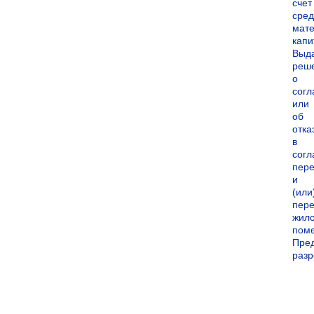
счет
сред
мате
капи
Выд
реш
о
согл
или
об
отка
в
согл
пер
и
(или
пере
жил
пом
Пре
раз