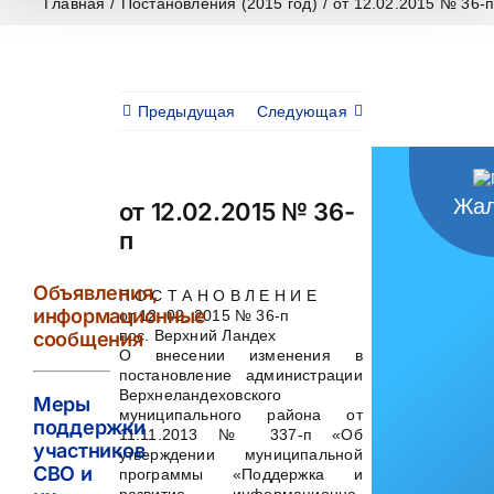
Главная
/
Постановления (2015 год)
/
от 12.02.2015 № 36-
Предыдущая
Следующая
Жал
от 12.02.2015 № 36-
п
Объявления,
П О С Т А Н О В Л Е Н И Е
информационные
от 12. 02. 2015 № 36-п
пос. Верхний Ландех
сообщения
О внесении изменения в
постановление администрации
Верхнеландеховского
Меры
муниципального района от
поддержки
11.11.2013 № 337-п «Об
участников
утверждении муниципальной
СВО и
программы «Поддержка и