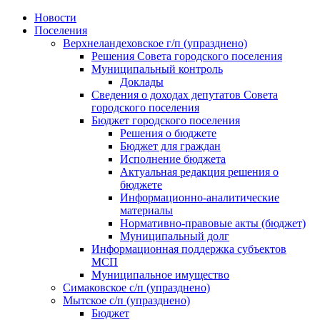
Skip
Новости
to
Поселения
content
Верхнеландеховское г/п (упразднено)
Решения Совета городского поселения
Муниципальный контроль
Доклады
Сведения о доходах депутатов Совета
городского поселения
Бюджет городского поселения
Решения о бюджете
Бюджет для граждан
Исполнение бюджета
Актуальная редакция решения о
бюджете
Информационно-аналитические
материалы
Нормативно-правовые акты (бюджет)
Муниципальный долг
Информационная поддержка субъектов
МСП
Муниципальное имущество
Симаковское с/п (упразднено)
Мытское с/п (упразднено)
Бюджет