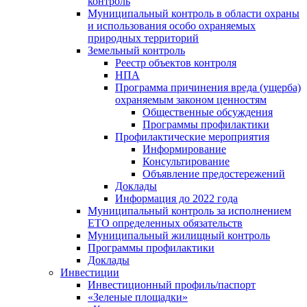
контроль
Муниципальный контроль в области охраны
и использования особо охраняемых
природных территорий
Земельный контроль
Реестр объектов контроля
НПА
Программа причинения вреда (ущерба)
охраняемым законом ценностям
Общественные обсуждения
Программы профилактики
Профилактические мероприятия
Информирование
Консультирование
Объявление предостережений
Доклады
Информация до 2022 года
Муниципальный контроль за исполнением
ЕТО определенных обязательств
Муниципальный жилищный контроль
Программы профилактики
Доклады
Инвестиции
Инвестиционный профиль/паспорт
«Зеленые площадки»