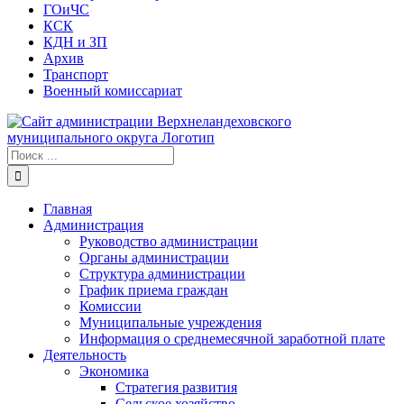
ГОиЧС
КСК
КДН и ЗП
Архив
Транспорт
Военный комиссариат
Результат
поиска:
Главная
Администрация
Руководство администрации
Органы администрации
Структура администрации
График приема граждан
Комиссии
Муниципальные учреждения
Информация о среднемесячной заработной плате
Деятельность
Экономика
Стратегия развития
Сельское хозяйство