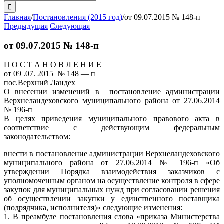
поиска:
Главная
/
Постановления (2015 год)
/
от 09.07.2015 № 148-п
Предыдущая
Следующая
от 09.07.2015 № 148-п
П О С Т А Н О В Л Е Н И Е
от 09 .07. 2015 № 148 — п
пос.Верхний Ландех
О внесении изменений в постановление администрации
Верхнеландеховского муниципального района от 27.06.2014
№ 196-п
В целях приведения муниципального правового акта в
соответствие с действующим федеральным
законодательством:
внести в постановление администрации Верхнеландеховского
муниципального района от 27.06.2014 № 196-п «Об
утверждении Порядка взаимодействия заказчиков с
уполномоченным органом на осуществление контроля в сфере
закупок для муниципальных нужд при согласовании решения
об осуществлении закупки у единственного поставщика
(подрядчика, исполнителя)» следующие изменения:
1. В преамбуле постановления слова «приказа Министерства