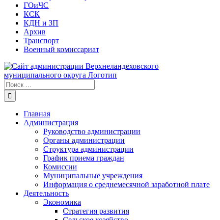
ГОиЧС
КСК
КДН и ЗП
Архив
Транспорт
Военный комиссариат
Результат
поиска:
Главная
Администрация
Руководство администрации
Органы администрации
Структура администрации
График приема граждан
Комиссии
Муниципальные учреждения
Информация о среднемесячной заработной плате
Деятельность
Экономика
Стратегия развития
Сельское хозяйство