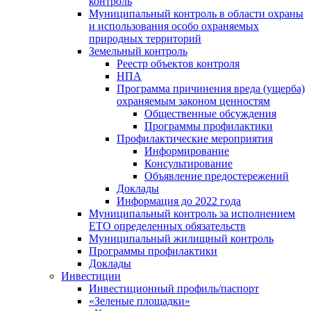
контроль
Муниципальный контроль в области охраны
и использования особо охраняемых
природных территорий
Земельный контроль
Реестр объектов контроля
НПА
Программа причинения вреда (ущерба)
охраняемым законом ценностям
Общественные обсуждения
Программы профилактики
Профилактические мероприятия
Информирование
Консультирование
Объявление предостережений
Доклады
Информация до 2022 года
Муниципальный контроль за исполнением
ЕТО определенных обязательств
Муниципальный жилищный контроль
Программы профилактики
Доклады
Инвестиции
Инвестиционный профиль/паспорт
«Зеленые площадки»