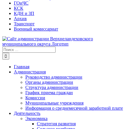
ГОиЧС
КСК
КДН и ЗП
Архив
Транспорт
Военный комиссариат
Результат
поиска:
Главная
Администрация
Руководство администрации
Органы администрации
Структура администрации
График приема граждан
Комиссии
Муниципальные учреждения
Информация о среднемесячной заработной плате
Деятельность
Экономика
Стратегия развития
Сельское хозяйство