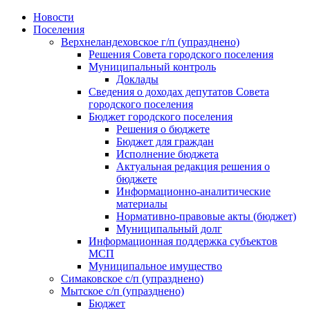
Skip
Новости
to
Поселения
content
Верхнеландеховское г/п (упразднено)
Решения Совета городского поселения
Муниципальный контроль
Доклады
Сведения о доходах депутатов Совета
городского поселения
Бюджет городского поселения
Решения о бюджете
Бюджет для граждан
Исполнение бюджета
Актуальная редакция решения о
бюджете
Информационно-аналитические
материалы
Нормативно-правовые акты (бюджет)
Муниципальный долг
Информационная поддержка субъектов
МСП
Муниципальное имущество
Симаковское с/п (упразднено)
Мытское с/п (упразднено)
Бюджет