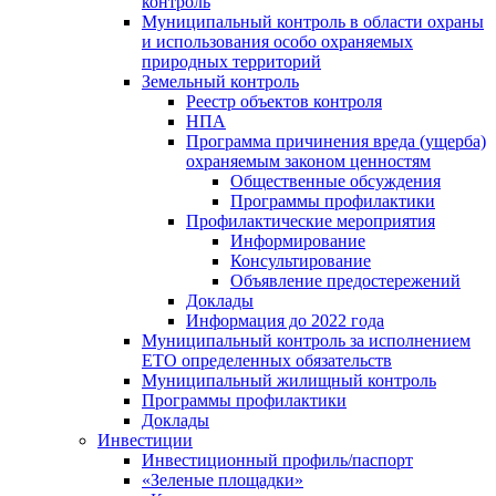
контроль
Муниципальный контроль в области охраны
и использования особо охраняемых
природных территорий
Земельный контроль
Реестр объектов контроля
НПА
Программа причинения вреда (ущерба)
охраняемым законом ценностям
Общественные обсуждения
Программы профилактики
Профилактические мероприятия
Информирование
Консультирование
Объявление предостережений
Доклады
Информация до 2022 года
Муниципальный контроль за исполнением
ЕТО определенных обязательств
Муниципальный жилищный контроль
Программы профилактики
Доклады
Инвестиции
Инвестиционный профиль/паспорт
«Зеленые площадки»