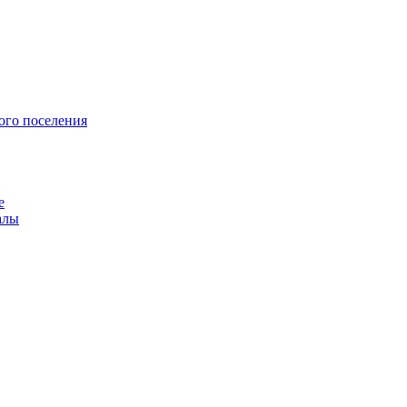
ого поселения
е
алы