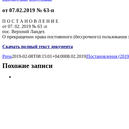
от 07.02.2019 № 63-п
П О С Т А Н О В Л Е Н И Е
от 07. 02. 2019 № 63 -п
пос. Верхний Ландех
О прекращении права постоянного (бессрочного) пользования
Скачать полный текст документа
Press
2019-02-08T08:15:01+04:00
08.02.2019
|
Постановления (2019
Похожие записи