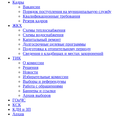
Кадры
Вакансии
Порядок поступления на муниципальную службу
Квалификационные требования
Резерв кадров
ЖКХ
Схемы теплоснабжения
Схемы водоснабжения
Капитальный ремонт
Долгосрочные целевые программы
Подготовка к отопительному периоду
Сведения о кладбищах и местах захоронений
ТИК
О комиссии
Решения
Новости
Избирательные комиссии
Выборы и референдумы
Работа с обращениями
Баннеры и ссылки
Архив выборов
ГОиЧС
КСК
КДН и ЗП
Архив