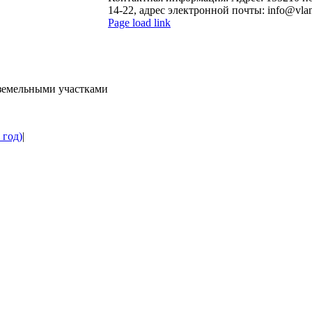
14-22, адрес электронной почты: info@vla
Page load link
Go
to
Top
 земельными участками
 год)
|