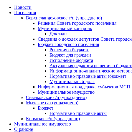
Skip
Новости
to
Поселения
content
Верхнеландеховское г/п (упразднено)
Решения Совета городского поселения
Муниципальный контроль
Доклады
Сведения о доходах депутатов Совета городск
Бюджет городского поселения
Решения о бюджете
Бюджет для граждан
Исполнение бюджета
Актуальная редакция решения о бюджет
Информационно-аналитические матери
Нормативно-правовые акты (бюджет)
Муниципальный долг
Информационная поддержка субъектов МСП
Муниципальное имущество
Симаковское с/п (упразднено)
Мытское с/п (упразднено)
Бюджет
Нормативно-правовые акты
Кромское с/п (упразднено)
Муниципальное имущество
О районе