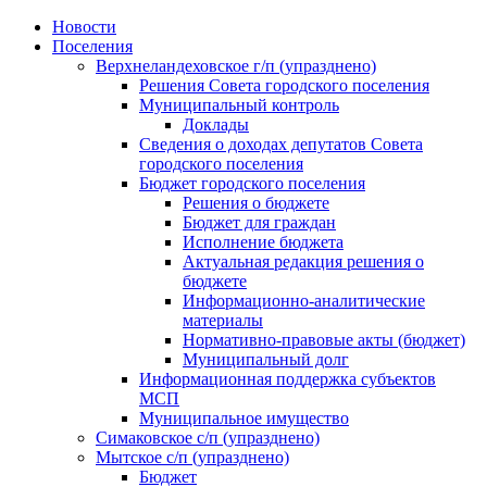
Skip
Новости
to
Поселения
content
Верхнеландеховское г/п (упразднено)
Решения Совета городского поселения
Муниципальный контроль
Доклады
Сведения о доходах депутатов Совета
городского поселения
Бюджет городского поселения
Решения о бюджете
Бюджет для граждан
Исполнение бюджета
Актуальная редакция решения о
бюджете
Информационно-аналитические
материалы
Нормативно-правовые акты (бюджет)
Муниципальный долг
Информационная поддержка субъектов
МСП
Муниципальное имущество
Симаковское с/п (упразднено)
Мытское с/п (упразднено)
Бюджет