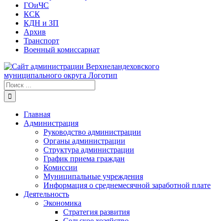
ГОиЧС
КСК
КДН и ЗП
Архив
Транспорт
Военный комиссариат
Результат
поиска:
Главная
Администрация
Руководство администрации
Органы администрации
Структура администрации
График приема граждан
Комиссии
Муниципальные учреждения
Информация о среднемесячной заработной плате
Деятельность
Экономика
Стратегия развития
Сельское хозяйство