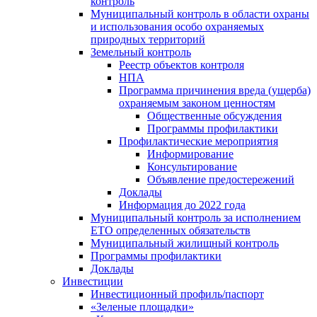
контроль
Муниципальный контроль в области охраны
и использования особо охраняемых
природных территорий
Земельный контроль
Реестр объектов контроля
НПА
Программа причинения вреда (ущерба)
охраняемым законом ценностям
Общественные обсуждения
Программы профилактики
Профилактические мероприятия
Информирование
Консультирование
Объявление предостережений
Доклады
Информация до 2022 года
Муниципальный контроль за исполнением
ЕТО определенных обязательств
Муниципальный жилищный контроль
Программы профилактики
Доклады
Инвестиции
Инвестиционный профиль/паспорт
«Зеленые площадки»