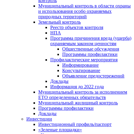
контроль
Муниципальный контроль в области охраны
и использования особо охраняемых
природных территорий
Земельный контроль
Реестр объектов контроля
НПА
Программа причинения вреда (ущерба)
охраняемым законом ценностям
Общественные обсуждения
Программы профилактики
Профилактические мероприятия
Информирование
Консультирование
Объявление предостережений
Доклады
Информация до 2022 года
Муниципальный контроль за исполнением
ЕТО определенных обязательств
Муниципальный жилищный контроль
Программы профилактики
Доклады
Инвестиции
Инвестиционный профиль/паспорт
«Зеленые площадки»