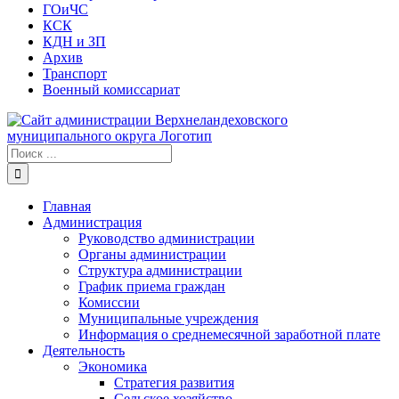
ГОиЧС
КСК
КДН и ЗП
Архив
Транспорт
Военный комиссариат
Результат
поиска:
Главная
Администрация
Руководство администрации
Органы администрации
Структура администрации
График приема граждан
Комиссии
Муниципальные учреждения
Информация о среднемесячной заработной плате
Деятельность
Экономика
Стратегия развития
Сельское хозяйство