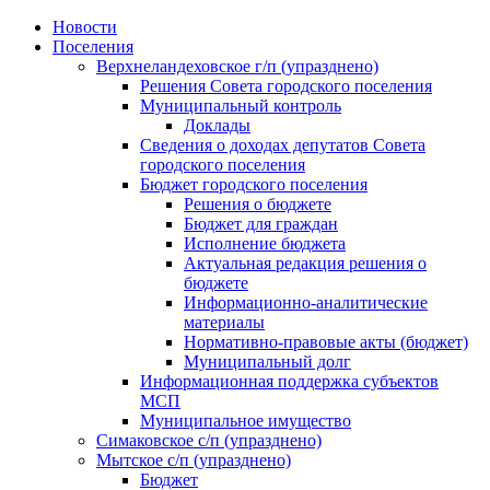
Skip
Новости
to
Поселения
content
Верхнеландеховское г/п (упразднено)
Решения Совета городского поселения
Муниципальный контроль
Доклады
Сведения о доходах депутатов Совета
городского поселения
Бюджет городского поселения
Решения о бюджете
Бюджет для граждан
Исполнение бюджета
Актуальная редакция решения о
бюджете
Информационно-аналитические
материалы
Нормативно-правовые акты (бюджет)
Муниципальный долг
Информационная поддержка субъектов
МСП
Муниципальное имущество
Симаковское с/п (упразднено)
Мытское с/п (упразднено)
Бюджет