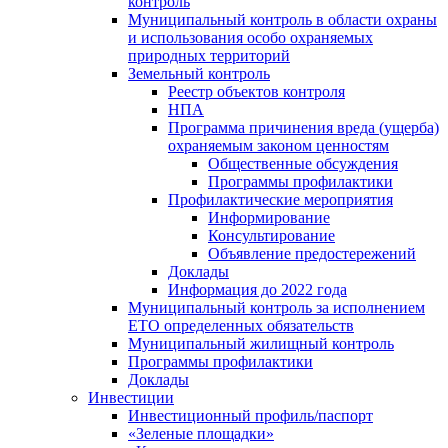
контроль
Муниципальный контроль в области охраны
и использования особо охраняемых
природных территорий
Земельный контроль
Реестр объектов контроля
НПА
Программа причинения вреда (ущерба)
охраняемым законом ценностям
Общественные обсуждения
Программы профилактики
Профилактические мероприятия
Информирование
Консультирование
Объявление предостережений
Доклады
Информация до 2022 года
Муниципальный контроль за исполнением
ЕТО определенных обязательств
Муниципальный жилищный контроль
Программы профилактики
Доклады
Инвестиции
Инвестиционный профиль/паспорт
«Зеленые площадки»