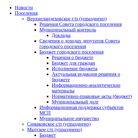
Skip
Новости
to
Поселения
content
Верхнеландеховское г/п (упразднено)
Решения Совета городского поселения
Муниципальный контроль
Доклады
Сведения о доходах депутатов Совета
городского поселения
Бюджет городского поселения
Решения о бюджете
Бюджет для граждан
Исполнение бюджета
Актуальная редакция решения о
бюджете
Информационно-аналитические
материалы
Нормативно-правовые акты (бюджет)
Муниципальный долг
Информационная поддержка субъектов
МСП
Муниципальное имущество
Симаковское с/п (упразднено)
Мытское с/п (упразднено)
Бюджет