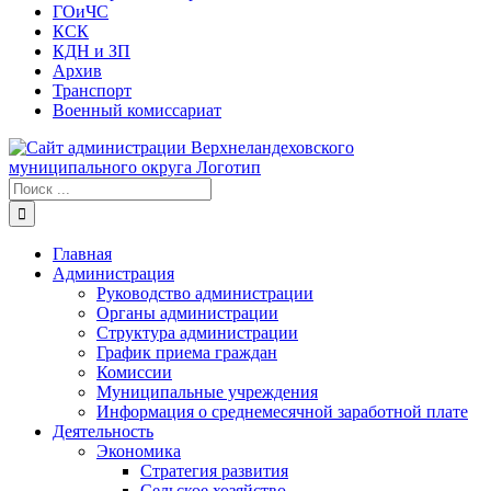
ГОиЧС
КСК
КДН и ЗП
Архив
Транспорт
Военный комиссариат
Результат
поиска:
Главная
Администрация
Руководство администрации
Органы администрации
Структура администрации
График приема граждан
Комиссии
Муниципальные учреждения
Информация о среднемесячной заработной плате
Деятельность
Экономика
Стратегия развития
Сельское хозяйство