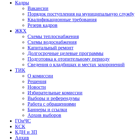
Кадры
Вакансии
Порядок поступления на муниципальную службу
Квалификационные требования
Резерв кадров
ЖКХ
Схемы теплоснабжения
Схемы водоснабжения
Капитальный ремонт
Долгосрочные целевые программы
Подготовка к отопительному периоду
Сведения о кладбищах и местах захоронений
ТИК
О комиссии
Решения
Новости
Избирательные комиссии
Выборы и референдумы
Работа с обращениями
Баннеры и ссылки
Архив выборов
ГОиЧС
КСК
КДН и ЗП
Архив