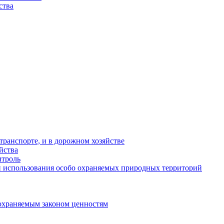
ства
ранспорте, и в дорожном хозяйстве
йства
троль
 использования особо охраняемых природных территорий
охраняемым законом ценностям