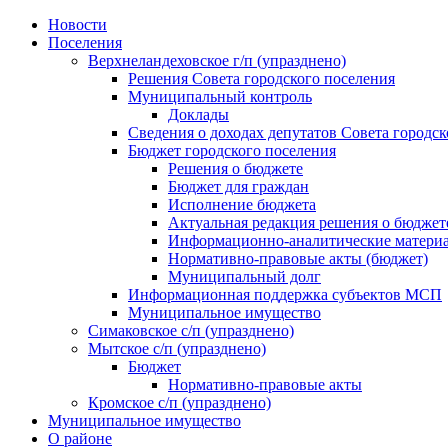
Skip
Новости
to
Поселения
content
Верхнеландеховское г/п (упразднено)
Решения Совета городского поселения
Муниципальный контроль
Доклады
Сведения о доходах депутатов Совета городск
Бюджет городского поселения
Решения о бюджете
Бюджет для граждан
Исполнение бюджета
Актуальная редакция решения о бюджет
Информационно-аналитические матери
Нормативно-правовые акты (бюджет)
Муниципальный долг
Информационная поддержка субъектов МСП
Муниципальное имущество
Симаковское с/п (упразднено)
Мытское с/п (упразднено)
Бюджет
Нормативно-правовые акты
Кромское с/п (упразднено)
Муниципальное имущество
О районе