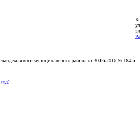
К
ул
эл
Pa
G
to
T
ландеховского муниципального района от 30.06.2016 № 184-п
 год)
|