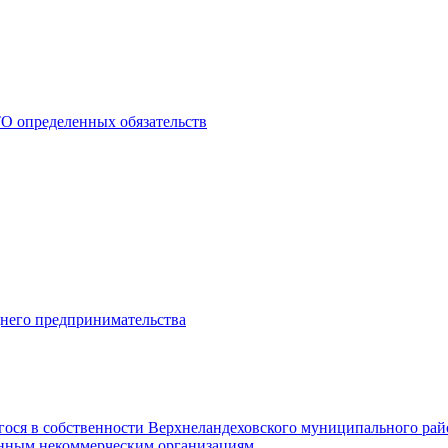
О определенных обязательств
днего предпринимательства
гося в собственности Верхнеландеховского муниципального рай
нным некоммерческим организациям