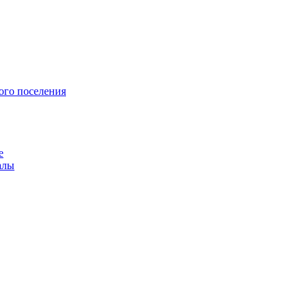
ого поселения
е
алы