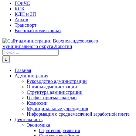
ГОиЧС
КСК
КДН и ЗП
Архив
Транспорт
Военный комиссариат
Результат
поиска:
Главная
Администрация
Руководство администрации
Органы администрации
Структура администрации
График приема граждан
Комиссии
Муниципальные учреждения
Информация о среднемесячной заработной плате
Деятельность
Экономика
Стратегия развития
Сельское хозяйство