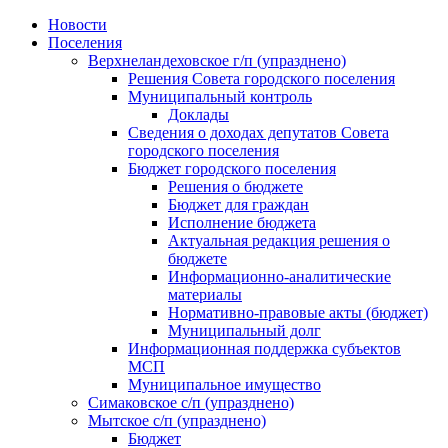
Skip
Новости
to
Поселения
content
Верхнеландеховское г/п (упразднено)
Решения Совета городского поселения
Муниципальный контроль
Доклады
Сведения о доходах депутатов Совета
городского поселения
Бюджет городского поселения
Решения о бюджете
Бюджет для граждан
Исполнение бюджета
Актуальная редакция решения о
бюджете
Информационно-аналитические
материалы
Нормативно-правовые акты (бюджет)
Муниципальный долг
Информационная поддержка субъектов
МСП
Муниципальное имущество
Симаковское с/п (упразднено)
Мытское с/п (упразднено)
Бюджет