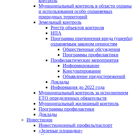
контроль
Муниципальный контроль в области охраны
и использования особо охраняемых
природных территорий
Земельный контроль
Реестр объектов контроля
НПА
Программа причинения вреда (ущерба)
охраняемым законом ценностям
Общественные обсуждения
Программы профилактики
Профилактические мероприятия
Информирование
Консультирование
Объявление предостережений
Доклады
Информация до 2022 года
Муниципальный контроль за исполнением
ЕТО определенных обязательств
Муниципальный жилищный контроль
Программы профилактики
Доклады
Инвестиции
Инвестиционный профиль/паспорт
«Зеленые площадки»