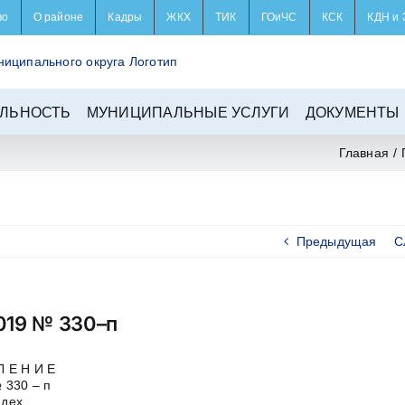
во
О районе
Кадры
ЖКХ
ТИК
ГОиЧС
КСК
КДН и 
ЛЬНОСТЬ
МУНИЦИПАЛЬНЫЕ УСЛУГИ
ДОКУМЕНТЫ
Главная
/
Предыдущая
С
2019 № 330–п
Л Е Н И Е
№ 330 – п
ндех