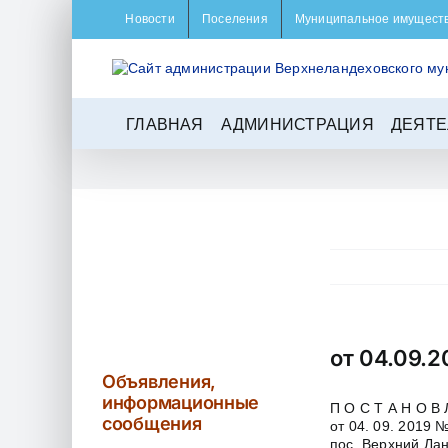
Skip
Новости
Поселения
Муниципальное имущест
to
content
ГЛАВНАЯ
АДМИНИСТРАЦИЯ
ДЕЯТЕ
от 04.09.
Объявления,
информационные
П О С Т А Н О В 
сообщения
от 04. 09. 2019 
пос. Верхний Ла