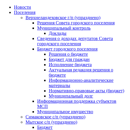
Skip
Новости
to
Поселения
content
Верхнеландеховское г/п (упразднено)
Решения Совета городского поселения
Муниципальный контроль
Доклады
Сведения о доходах депутатов Совета
городского поселения
Бюджет городского поселения
Решения о бюджете
Бюджет для граждан
Исполнение бюджета
Актуальная редакция решения о
бюджете
Информационно-аналитические
материалы
Нормативно-правовые акты (бюджет)
Муниципальный долг
Информационная поддержка субъектов
МСП
Муниципальное имущество
Симаковское с/п (упразднено)
Мытское с/п (упразднено)
Бюджет