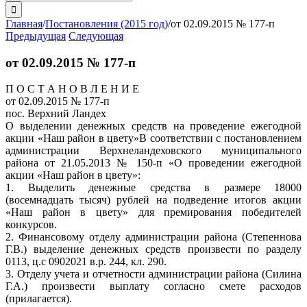
поиска:
Главная
/
Постановления (2015 год)
/
от 02.09.2015 № 177-п
Предыдущая
Следующая
от 02.09.2015 № 177-п
П О С Т А Н О В Л Е Н И Е
от 02.09.2015 № 177-п
пос. Верхний Ландех
О выделении денежных средств на проведение ежегодной
акции «Наш район в цвету»
В соответствии с постановлением
администрации Верхнеландеховского муниципального
района от 21.05.2013 № 150-п «О проведении ежегодной
акции «Наш район в цвету»:
1. Выделить денежные средства в размере 18000
(восемнадцать тысяч) рублей на подведение итогов акции
«Наш район в цвету» для премирования победителей
конкурсов.
2. Финансовому отделу администрации района (Степеннова
Г.В.) выделение денежных средств произвести по разделу
0113, ц.с 0902021 в.р. 244, кл. 290.
3. Отделу учета и отчетности администрации района (Силина
Г.А.) произвести выплату согласно смете расходов
(прилагается).