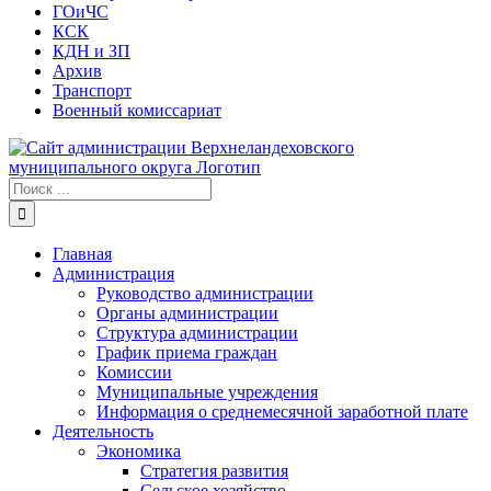
ГОиЧС
КСК
КДН и ЗП
Архив
Транспорт
Военный комиссариат
Результат
поиска:
Главная
Администрация
Руководство администрации
Органы администрации
Структура администрации
График приема граждан
Комиссии
Муниципальные учреждения
Информация о среднемесячной заработной плате
Деятельность
Экономика
Стратегия развития
Сельское хозяйство