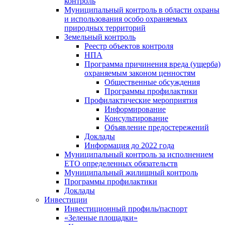
контроль
Муниципальный контроль в области охраны
и использования особо охраняемых
природных территорий
Земельный контроль
Реестр объектов контроля
НПА
Программа причинения вреда (ущерба)
охраняемым законом ценностям
Общественные обсуждения
Программы профилактики
Профилактические мероприятия
Информирование
Консультирование
Объявление предостережений
Доклады
Информация до 2022 года
Муниципальный контроль за исполнением
ЕТО определенных обязательств
Муниципальный жилищный контроль
Программы профилактики
Доклады
Инвестиции
Инвестиционный профиль/паспорт
«Зеленые площадки»