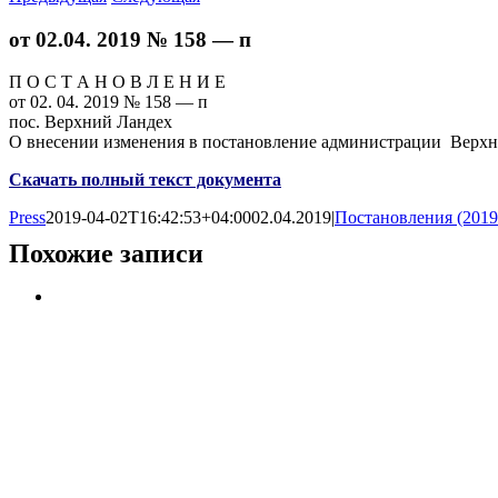
от 02.04. 2019 № 158 — п
П О С Т А Н О В Л Е Н И Е
от 02. 04. 2019 № 158 — п
пос. Верхний Ландех
О внесении изменения в постановление администрации Верхне
Скачать полный текст документа
Press
2019-04-02T16:42:53+04:00
02.04.2019
|
Постановления (2019
Похожие записи