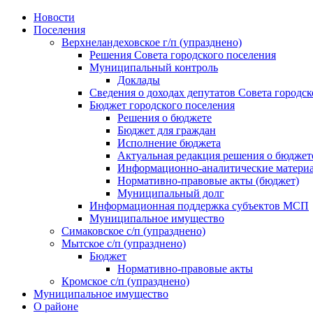
Skip
Новости
to
Поселения
content
Верхнеландеховское г/п (упразднено)
Решения Совета городского поселения
Муниципальный контроль
Доклады
Сведения о доходах депутатов Совета городск
Бюджет городского поселения
Решения о бюджете
Бюджет для граждан
Исполнение бюджета
Актуальная редакция решения о бюджет
Информационно-аналитические матери
Нормативно-правовые акты (бюджет)
Муниципальный долг
Информационная поддержка субъектов МСП
Муниципальное имущество
Симаковское с/п (упразднено)
Мытское с/п (упразднено)
Бюджет
Нормативно-правовые акты
Кромское с/п (упразднено)
Муниципальное имущество
О районе