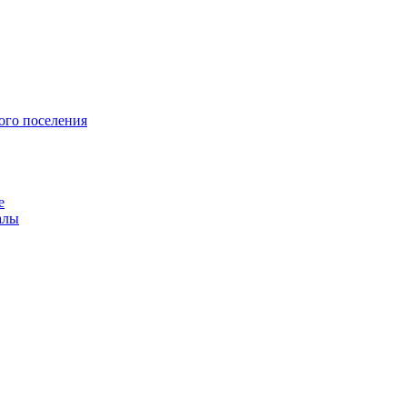
ого поселения
е
алы