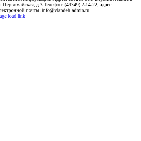
л.Первомайская, д.3 Телефон: (49349) 2-14-22, адрес
лектронной почты: info@vlandeh-admin.ru
age load link
o
o
op