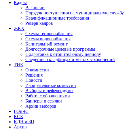
Кадры
Вакансии
Порядок поступления на муниципальную службу
Квалификационные требования
Резерв кадров
ЖКХ
Схемы теплоснабжения
Схемы водоснабжения
Капитальный ремонт
Долгосрочные целевые программы
Подготовка к отопительному периоду
Сведения о кладбищах и местах захоронений
ТИК
О комиссии
Решения
Новости
Избирательные комиссии
Выборы и референдумы
Работа с обращениями
Баннеры и ссылки
Архив выборов
ГОиЧС
КСК
КДН и ЗП
Архив