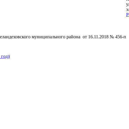
у
э
P
G
t
T
ландеховского муниципального района от 16.11.2018 № 456-п
 год)
|