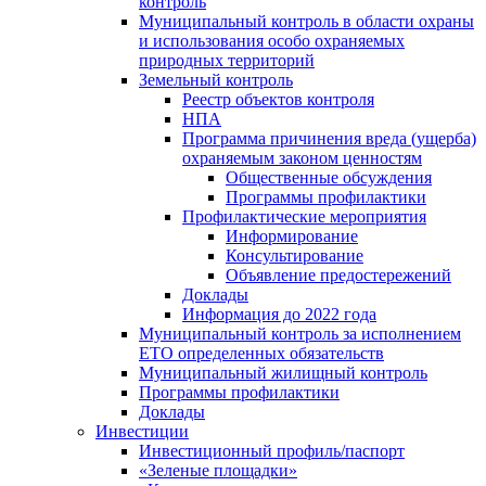
контроль
Муниципальный контроль в области охраны
и использования особо охраняемых
природных территорий
Земельный контроль
Реестр объектов контроля
НПА
Программа причинения вреда (ущерба)
охраняемым законом ценностям
Общественные обсуждения
Программы профилактики
Профилактические мероприятия
Информирование
Консультирование
Объявление предостережений
Доклады
Информация до 2022 года
Муниципальный контроль за исполнением
ЕТО определенных обязательств
Муниципальный жилищный контроль
Программы профилактики
Доклады
Инвестиции
Инвестиционный профиль/паспорт
«Зеленые площадки»