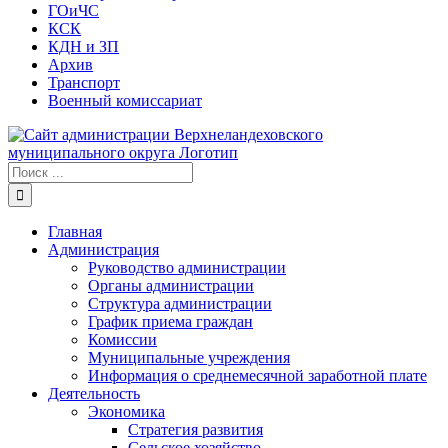
ГОиЧС
КСК
КДН и ЗП
Архив
Транспорт
Военный комиссариат
Результат
поиска:
Главная
Администрация
Руководство администрации
Органы администрации
Структура администрации
График приема граждан
Комиссии
Муниципальные учреждения
Информация о среднемесячной заработной плате
Деятельность
Экономика
Стратегия развития
Сельское хозяйство