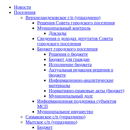
Skip
Новости
to
Поселения
content
Верхнеландеховское г/п (упразднено)
Решения Совета городского поселения
Муниципальный контроль
Доклады
Сведения о доходах депутатов Совета
городского поселения
Бюджет городского поселения
Решения о бюджете
Бюджет для граждан
Исполнение бюджета
Актуальная редакция решения о
бюджете
Информационно-аналитические
материалы
Нормативно-правовые акты (бюджет)
Муниципальный долг
Информационная поддержка субъектов
МСП
Муниципальное имущество
Симаковское с/п (упразднено)
Мытское с/п (упразднено)
Бюджет