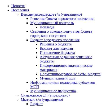
Skip
Новости
to
Поселения
content
Верхнеландеховское г/п (упразднено)
Решения Совета городского поселения
Муниципальный контроль
Доклады
Сведения о доходах депутатов Совета
городского поселения
Бюджет городского поселения
Решения о бюджете
Бюджет для граждан
Исполнение бюджета
Актуальная редакция решения о
бюджете
Информационно-аналитические
материалы
Нормативно-правовые акты (бюджет)
Муниципальный долг
Информационная поддержка субъектов
МСП
Муниципальное имущество
Симаковское с/п (упразднено)
Мытское с/п (упразднено)
Бюджет