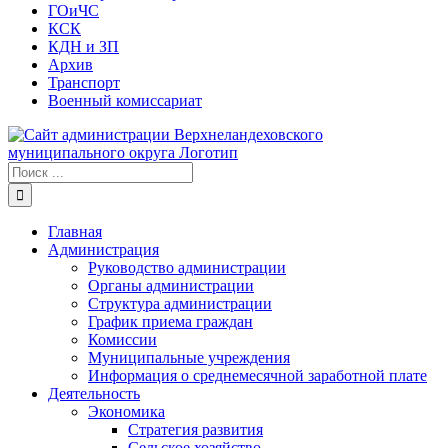
ГОиЧС
КСК
КДН и ЗП
Архив
Транспорт
Военный комиссариат
Результат
поиска:
Главная
Администрация
Руководство администрации
Органы администрации
Структура администрации
График приема граждан
Комиссии
Муниципальные учреждения
Информация о среднемесячной заработной плате
Деятельность
Экономика
Стратегия развития
Сельское хозяйство