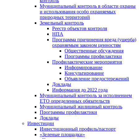
контроль
Муниципальный контроль в области охраны
и использования особо охраняемых
природных территорий
Земельный контроль
Реестр объектов контроля
НПА
Программа причинения вреда (ущерба)
охраняемым законом ценностям
Общественные обсуждения
Программы профилактики
Профилактические мероприятия
Информирование
Консультирование
Объявление предостережений
Доклады
Информация до 2022 года
Муниципальный контроль за исполнением
ЕТО определенных обязательств
Муниципальный жилищный контроль
Программы профилактики
Доклады
Инвестиции
Инвестиционный профиль/паспорт
«Зеленые площадки»