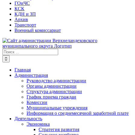
ГОиЧС
КСК
КДН и ЗП
Архив
Транспорт
Военный комиссариат
Результат
поиска:
Главная
Администрация
Руководство администрации
Органы администрации
Структура администрации
График приема граждан
Комиссии
Муниципальные учреждения
Информация о среднемесячной заработной плате
Деятельность
Экономика
Стратегия развития
Сельское хозяйство