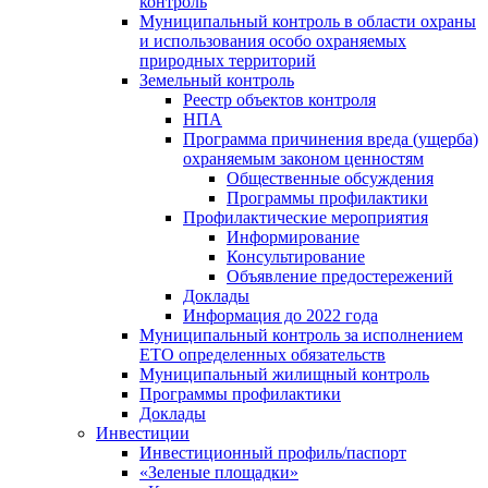
контроль
Муниципальный контроль в области охраны
и использования особо охраняемых
природных территорий
Земельный контроль
Реестр объектов контроля
НПА
Программа причинения вреда (ущерба)
охраняемым законом ценностям
Общественные обсуждения
Программы профилактики
Профилактические мероприятия
Информирование
Консультирование
Объявление предостережений
Доклады
Информация до 2022 года
Муниципальный контроль за исполнением
ЕТО определенных обязательств
Муниципальный жилищный контроль
Программы профилактики
Доклады
Инвестиции
Инвестиционный профиль/паспорт
«Зеленые площадки»