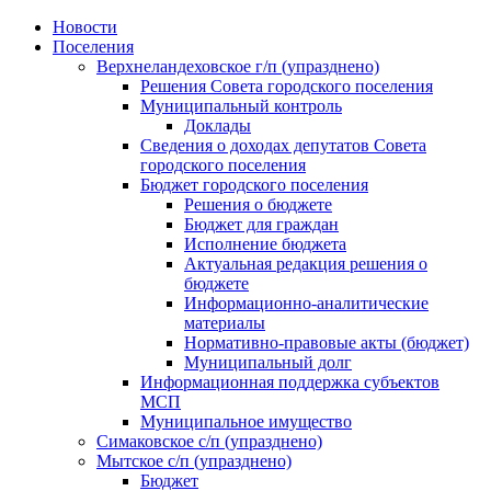
Skip
Новости
to
Поселения
content
Верхнеландеховское г/п (упразднено)
Решения Совета городского поселения
Муниципальный контроль
Доклады
Сведения о доходах депутатов Совета
городского поселения
Бюджет городского поселения
Решения о бюджете
Бюджет для граждан
Исполнение бюджета
Актуальная редакция решения о
бюджете
Информационно-аналитические
материалы
Нормативно-правовые акты (бюджет)
Муниципальный долг
Информационная поддержка субъектов
МСП
Муниципальное имущество
Симаковское с/п (упразднено)
Мытское с/п (упразднено)
Бюджет