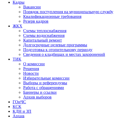
Кадры
Вакансии
Порядок поступления на муниципальную службу
Квалификационные требования
Резерв кадров
ЖКХ
Схемы теплоснабжения
Схемы водоснабжения
Капитальный ремонт
Долгосрочные целевые программы
Подготовка к отопительному периоду
Сведения о кладбищах и местах захоронений
ТИК
О комиссии
Решения
Новости
Избирательные комиссии
Выборы и референдумы
Работа с обращениями
Баннеры и ссылки
Архив выборов
ГОиЧС
КСК
КДН и ЗП
Архив