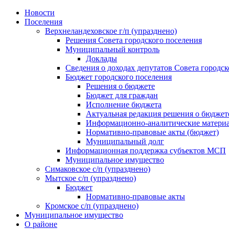
Skip
Новости
to
Поселения
content
Верхнеландеховское г/п (упразднено)
Решения Совета городского поселения
Муниципальный контроль
Доклады
Сведения о доходах депутатов Совета городск
Бюджет городского поселения
Решения о бюджете
Бюджет для граждан
Исполнение бюджета
Актуальная редакция решения о бюджет
Информационно-аналитические матери
Нормативно-правовые акты (бюджет)
Муниципальный долг
Информационная поддержка субъектов МСП
Муниципальное имущество
Симаковское с/п (упразднено)
Мытское с/п (упразднено)
Бюджет
Нормативно-правовые акты
Кромское с/п (упразднено)
Муниципальное имущество
О районе