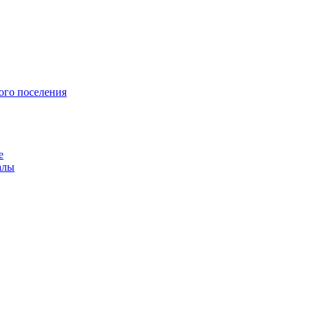
ого поселения
е
алы