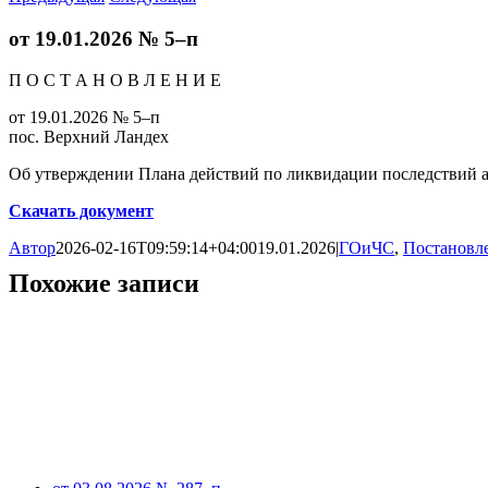
от 19.01.2026 № 5–п
П О С Т А Н О В Л Е Н И Е
от 19.01.2026 № 5–п
пос. Верхний Ландех
Об утверждении Плана действий по ликвидации последствий а
Скачать документ
Автор
2026-02-16T09:59:14+04:00
19.01.2026
|
ГОиЧС
,
Постановле
Похожие записи