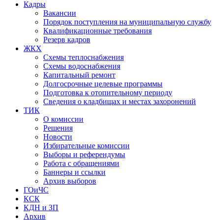
Кадры
Вакансии
Порядок поступления на муниципальную службу
Квалификационные требования
Резерв кадров
ЖКХ
Схемы теплоснабжения
Схемы водоснабжения
Капитальный ремонт
Долгосрочные целевые программы
Подготовка к отопительному периоду
Сведения о кладбищах и местах захоронений
ТИК
О комиссии
Решения
Новости
Избирательные комиссии
Выборы и референдумы
Работа с обращениями
Баннеры и ссылки
Архив выборов
ГОиЧС
КСК
КДН и ЗП
Архив