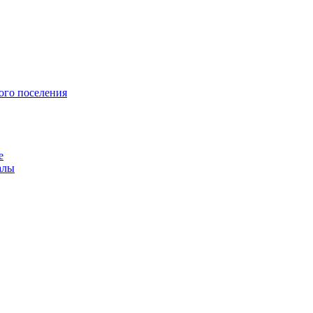
ого поселения
е
алы