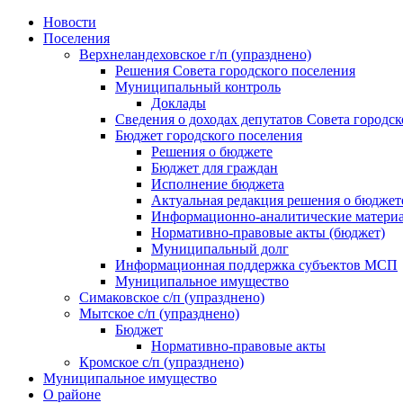
Skip
Новости
to
Поселения
content
Верхнеландеховское г/п (упразднено)
Решения Совета городского поселения
Муниципальный контроль
Доклады
Сведения о доходах депутатов Совета городск
Бюджет городского поселения
Решения о бюджете
Бюджет для граждан
Исполнение бюджета
Актуальная редакция решения о бюджет
Информационно-аналитические матери
Нормативно-правовые акты (бюджет)
Муниципальный долг
Информационная поддержка субъектов МСП
Муниципальное имущество
Симаковское с/п (упразднено)
Мытское с/п (упразднено)
Бюджет
Нормативно-правовые акты
Кромское с/п (упразднено)
Муниципальное имущество
О районе