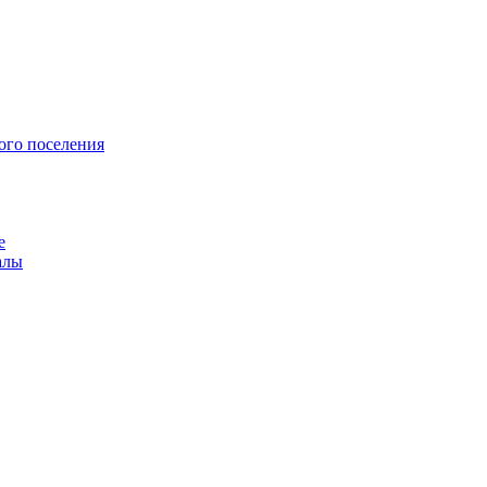
ого поселения
е
алы