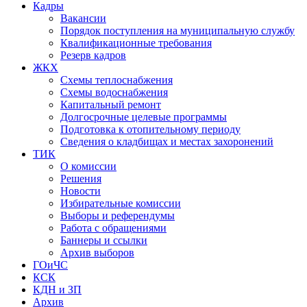
Кадры
Вакансии
Порядок поступления на муниципальную службу
Квалификационные требования
Резерв кадров
ЖКХ
Схемы теплоснабжения
Схемы водоснабжения
Капитальный ремонт
Долгосрочные целевые программы
Подготовка к отопительному периоду
Сведения о кладбищах и местах захоронений
ТИК
О комиссии
Решения
Новости
Избирательные комиссии
Выборы и референдумы
Работа с обращениями
Баннеры и ссылки
Архив выборов
ГОиЧС
КСК
КДН и ЗП
Архив