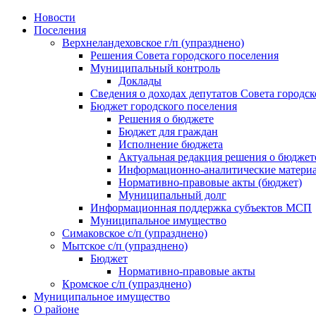
Skip
Новости
to
Поселения
content
Верхнеландеховское г/п (упразднено)
Решения Совета городского поселения
Муниципальный контроль
Доклады
Сведения о доходах депутатов Совета городск
Бюджет городского поселения
Решения о бюджете
Бюджет для граждан
Исполнение бюджета
Актуальная редакция решения о бюджет
Информационно-аналитические матери
Нормативно-правовые акты (бюджет)
Муниципальный долг
Информационная поддержка субъектов МСП
Муниципальное имущество
Симаковское с/п (упразднено)
Мытское с/п (упразднено)
Бюджет
Нормативно-правовые акты
Кромское с/п (упразднено)
Муниципальное имущество
О районе