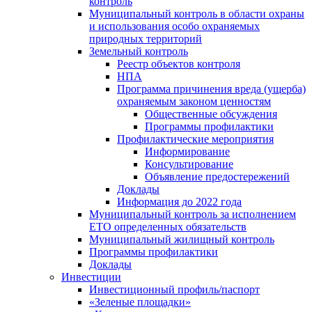
контроль
Муниципальный контроль в области охраны
и использования особо охраняемых
природных территорий
Земельный контроль
Реестр объектов контроля
НПА
Программа причинения вреда (ущерба)
охраняемым законом ценностям
Общественные обсуждения
Программы профилактики
Профилактические мероприятия
Информирование
Консультирование
Объявление предостережений
Доклады
Информация до 2022 года
Муниципальный контроль за исполнением
ЕТО определенных обязательств
Муниципальный жилищный контроль
Программы профилактики
Доклады
Инвестиции
Инвестиционный профиль/паспорт
«Зеленые площадки»