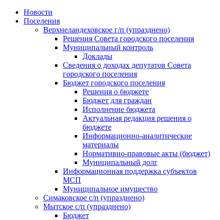
Skip
Новости
to
Поселения
content
Верхнеландеховское г/п (упразднено)
Решения Совета городского поселения
Муниципальный контроль
Доклады
Сведения о доходах депутатов Совета
городского поселения
Бюджет городского поселения
Решения о бюджете
Бюджет для граждан
Исполнение бюджета
Актуальная редакция решения о
бюджете
Информационно-аналитические
материалы
Нормативно-правовые акты (бюджет)
Муниципальный долг
Информационная поддержка субъектов
МСП
Муниципальное имущество
Симаковское с/п (упразднено)
Мытское с/п (упразднено)
Бюджет