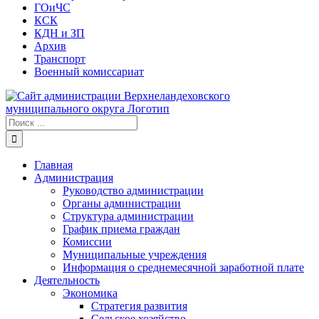
ГОиЧС
КСК
КДН и ЗП
Архив
Транспорт
Военный комиссариат
Результат
поиска:
Главная
Администрация
Руководство администрации
Органы администрации
Структура администрации
График приема граждан
Комиссии
Муниципальные учреждения
Информация о среднемесячной заработной плате
Деятельность
Экономика
Стратегия развития
Сельское хозяйство