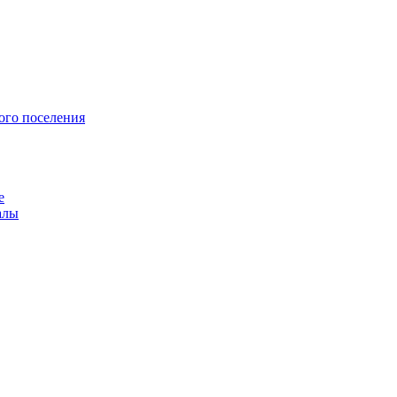
ого поселения
е
алы