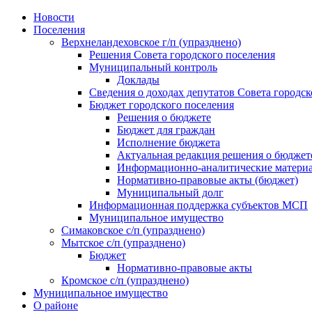
Skip
Новости
to
Поселения
content
Верхнеландеховское г/п (упразднено)
Решения Совета городского поселения
Муниципальный контроль
Доклады
Сведения о доходах депутатов Совета городск
Бюджет городского поселения
Решения о бюджете
Бюджет для граждан
Исполнение бюджета
Актуальная редакция решения о бюджет
Информационно-аналитические матери
Нормативно-правовые акты (бюджет)
Муниципальный долг
Информационная поддержка субъектов МСП
Муниципальное имущество
Симаковское с/п (упразднено)
Мытское с/п (упразднено)
Бюджет
Нормативно-правовые акты
Кромское с/п (упразднено)
Муниципальное имущество
О районе