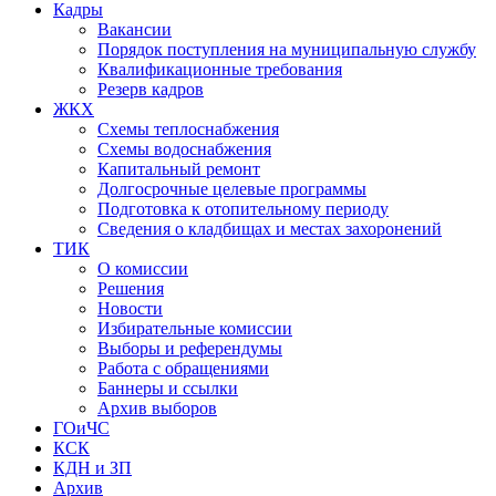
Кадры
Вакансии
Порядок поступления на муниципальную службу
Квалификационные требования
Резерв кадров
ЖКХ
Схемы теплоснабжения
Схемы водоснабжения
Капитальный ремонт
Долгосрочные целевые программы
Подготовка к отопительному периоду
Сведения о кладбищах и местах захоронений
ТИК
О комиссии
Решения
Новости
Избирательные комиссии
Выборы и референдумы
Работа с обращениями
Баннеры и ссылки
Архив выборов
ГОиЧС
КСК
КДН и ЗП
Архив