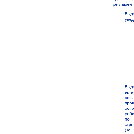
регламен
Выд
уве
Выд
акта
осви
про
осн
рабо
по
стро
(за