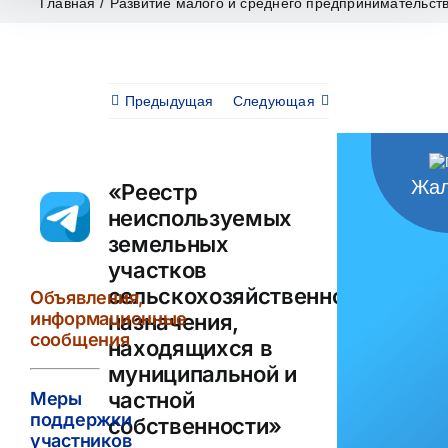
Главная
/
Развитие малого и среднего предпринимательст
Предыдущая
Следующая
Жал
«Реестр
неиспользуемых
земельных
участков
сельскохозяйственного
Объявления,
информационные
назначения,
сообщения
находящихся в
муниципальной и
частной
Меры
поддержки
собственности»
участников