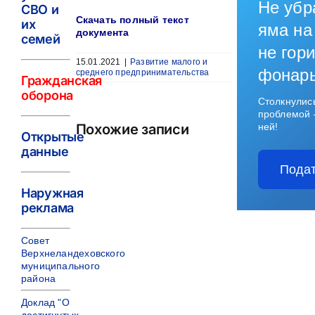
Не убр
СВО и
Скачать полный текст
их
яма на
документа
семей
не гори
15.01.2021
|
Развитие малого и
фонар
среднего предпринимательства
Гражданская
оборона
Столкнулис
проблемой 
Похожие записи
ней!
Открытые
данные
Подат
Наружная
реклама
Совет
Верхнеландеховского
муниципального
района
Доклад "О