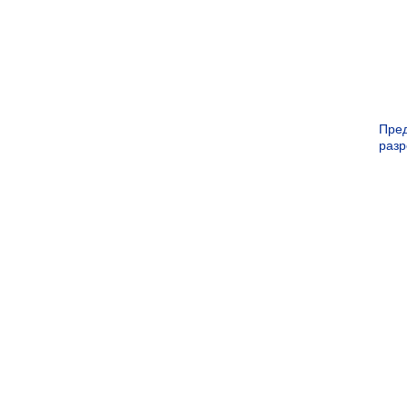
Пре
раз