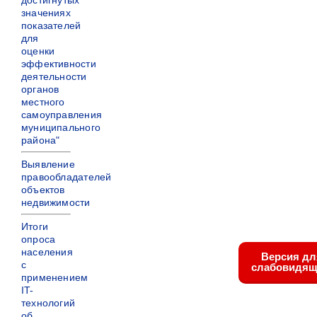
достигнутых
значениях
показателей
для
оценки
эффективности
деятельности
органов
местного
самоуправления
муниципального
района"
Выявление
правообладателей
объектов
недвижимости
Итоги
опроса
населения
Версия дл
с
слабовидящ
применением
IT-
технологий
об