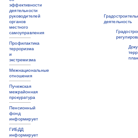
эффективности
деятельности
руководителей
Градостроитель
органов
деятельность
местного
Градостро
самоуправления
регулиров
Профилактика
Док
терроризма
терр
и
пла
экстремизма
Межнациональные
отношения
Пучежская
межрайонная
прокуратура
Пенсионный
фонд
информирует
ГИБДД
информирует