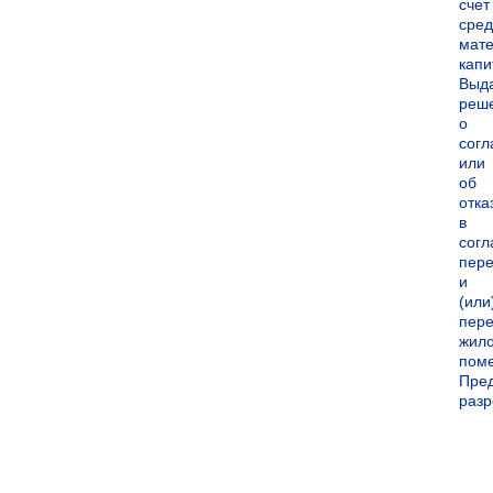
счет
сред
мате
капи
Выд
реш
о
согл
или
об
отка
в
согл
пер
и
(или
пере
жил
пом
Пре
раз