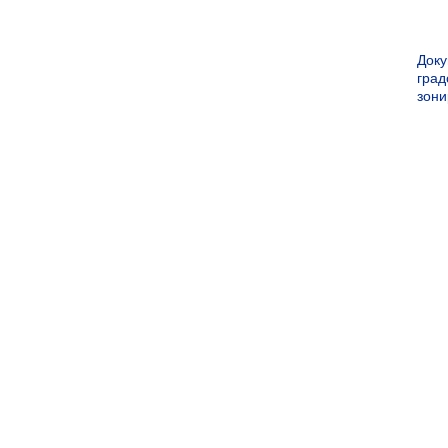
Док
град
зон