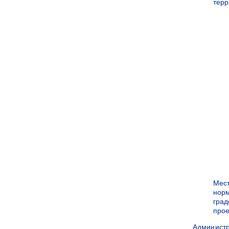
терр
Мес
нор
град
прое
Админист