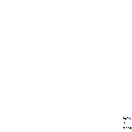
Док
по
пла