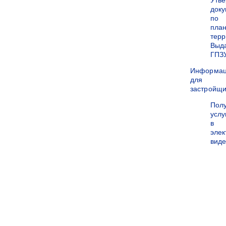
Утв
док
по
пла
терр
Выд
ГПЗ
Информа
для
застройщи
Пол
услу
в
эле
вид