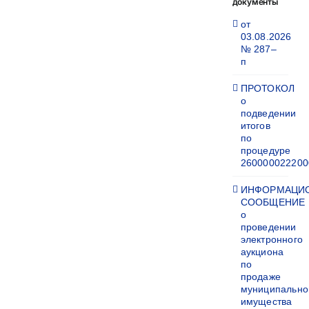
документы
от
03.08.2026
№ 287–
п
ПРОТОКОЛ
о
подведении
итогов
по
процедуре
260000022200
ИНФОРМАЦИ
СООБЩЕНИЕ
о
проведении
электронного
аукциона
по
продаже
муниципально
имущества