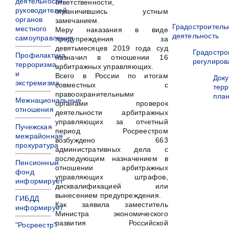
деятельности
ответственности,
руководителей
ограничившись устным
органов
замечанием.
Градостроитель
местного
Меру наказания в виде
деятельность
самоуправления
предупреждения за
девятьмесяцев 2019 года суд
Градостро
Профилактика
назначил в отношении 16
регулиров
терроризма
арбитражных управляющих.
и
Всего в России по итогам
Док
экстремизма
совместных с
терр
правоохранительными
пла
Межнациональные
органами проверок
отношения
деятельности арбитражных
управляющих за отчетный
Пучежская
период Росреестром
межрайонная
возбуждено 663
прокуратура
административных дела с
последующим назначением в
Пенсионный
отношении арбитражных
фонд
управляющих штрафов,
информирует
дисквалификацией или
вынесением предупреждения.
ГИБДД
Как заявила заместитель
информирует
Министра экономического
развития Российской
"Росреестр"