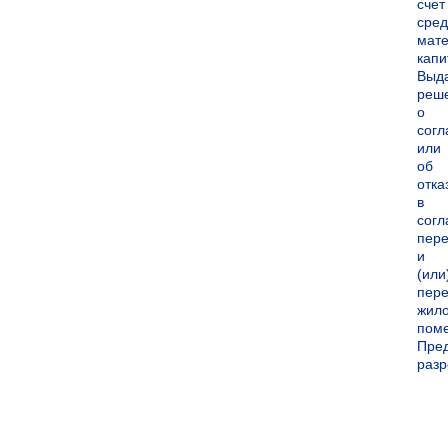
счет
сред
мате
капи
Выд
реш
о
согл
или
об
отка
в
согл
пер
и
(или
пере
жил
пом
Пре
раз