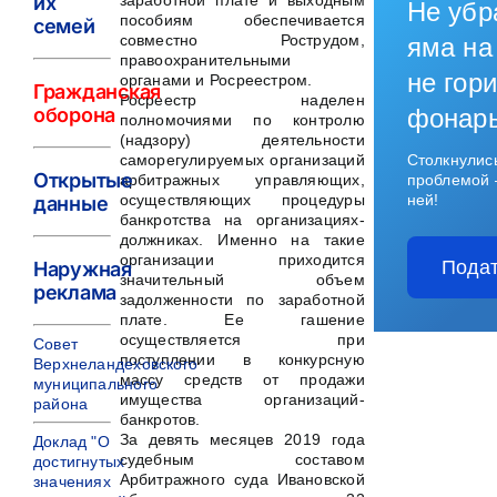
их
заработной плате и выходным
Не убр
пособиям обеспечивается
семей
совместно Рострудом,
яма на
правоохранительными
не гори
органами и Росреестром.
Гражданская
Росреестр наделен
оборона
фонар
полномочиями по контролю
(надзору) деятельности
саморегулируемых организаций
Столкнулис
Открытые
арбитражных управляющих,
проблемой 
осуществляющих процедуры
ней!
данные
банкротства на организациях-
должниках. Именно на такие
организации приходится
Подат
Наружная
значительный объем
реклама
задолженности по заработной
плате. Ее гашение
осуществляется при
Совет
поступлении в конкурсную
Верхнеландеховского
массу средств от продажи
муниципального
имущества организаций-
района
банкротов.
За девять месяцев 2019 года
Доклад "О
судебным составом
достигнутых
Арбитражного суда Ивановской
значениях