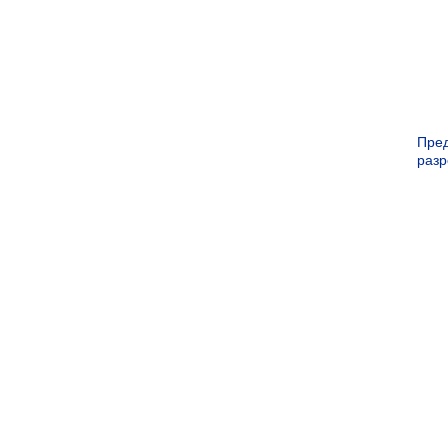
Пре
раз