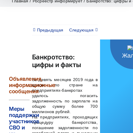
Главная
/
Росреестр информирует
/
Банкротство: цифры и
Предыдущая
Следующая
Жал
Банкротство:
цифры и факты
Объявления,
За девять месяцев 2019 года в
информационные
целом по стране на
предприятиях-банкротах
сообщения
удалось погасить
задолженность по зарплате на
общую сумму более 700
Меры
миллионов рублей.
поддержки
На предприятиях, проходящих
участников
процедуру банкротства,
СВО и
погашение задолженности по