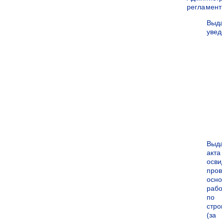
регламен
Выд
уве
Выд
акта
осви
про
осн
рабо
по
стро
(за