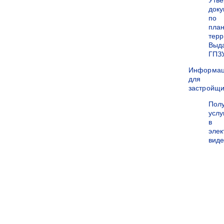
Утв
док
по
пла
терр
Выд
ГПЗ
Информа
для
застройщи
Пол
услу
в
эле
вид