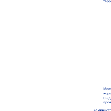
терр
Мес
нор
град
прое
Админист