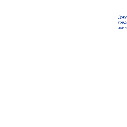
Док
град
зон