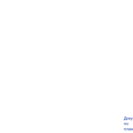
Док
по
пла