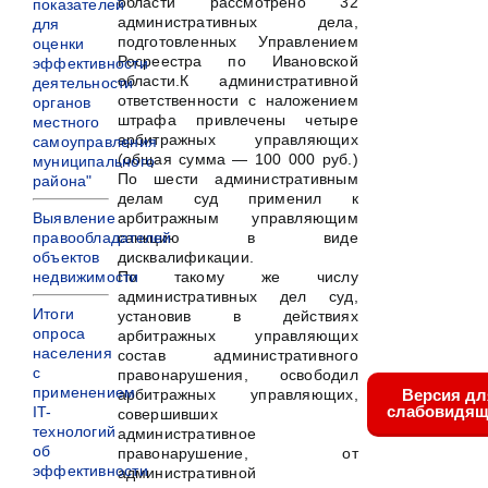
области рассмотрено 32
показателей
административных дела,
для
подготовленных Управлением
оценки
Росреестра по Ивановской
эффективности
области.К административной
деятельности
ответственности с наложением
органов
штрафа привлечены четыре
местного
арбитражных управляющих
самоуправления
(общая сумма — 100 000 руб.)
муниципального
По шести административным
района"
делам суд применил к
Выявление
арбитражным управляющим
правообладателей
санкцию в виде
объектов
дисквалификации.
недвижимости
По такому же числу
административных дел суд,
Итоги
установив в действиях
опроса
арбитражных управляющих
населения
состав административного
с
правонарушения, освободил
применением
арбитражных управляющих,
Версия дл
слабовидящ
IT-
совершивших
технологий
административное
об
правонарушение, от
эффективности
административной