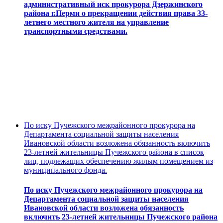
административный иск прокурора Дзержинского
района г.Перми о прекращении действия права 33-
летнего местного жителя на управление
транспортными средствами.
По иску Пучежского межрайонного прокурора на
Департамента социальной защиты населения
Ивановской области возложена обязанность включить
23-летней жительницы Пучежского района в список
лиц, подлежащих обеспечению жилым помещением из
муниципального фонда.
По иску Пучежского межрайонного прокурора на
Департамента социальной защиты населения
Ивановской области возложена обязанность
включить 23-летней жительницы Пучежского района