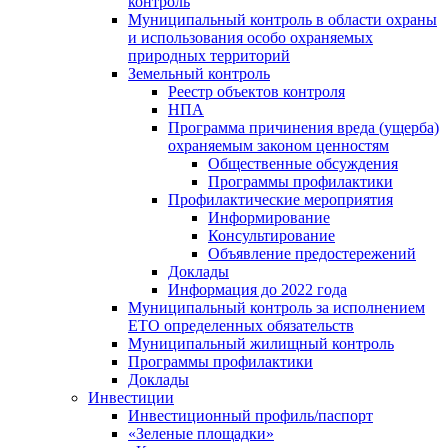
контроль
Муниципальный контроль в области охраны
и использования особо охраняемых
природных территорий
Земельный контроль
Реестр объектов контроля
НПА
Программа причинения вреда (ущерба)
охраняемым законом ценностям
Общественные обсуждения
Программы профилактики
Профилактические мероприятия
Информирование
Консультирование
Объявление предостережений
Доклады
Информация до 2022 года
Муниципальный контроль за исполнением
ЕТО определенных обязательств
Муниципальный жилищный контроль
Программы профилактики
Доклады
Инвестиции
Инвестиционный профиль/паспорт
«Зеленые площадки»