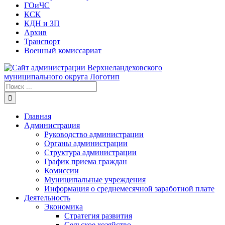
ГОиЧС
КСК
КДН и ЗП
Архив
Транспорт
Военный комиссариат
Результат
поиска:
Главная
Администрация
Руководство администрации
Органы администрации
Структура администрации
График приема граждан
Комиссии
Муниципальные учреждения
Информация о среднемесячной заработной плате
Деятельность
Экономика
Стратегия развития
Сельское хозяйство