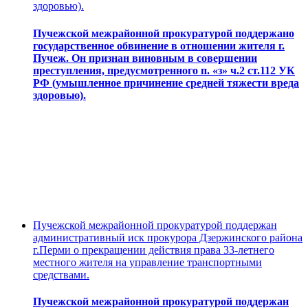
здоровью).
Пучежской межрайонной прокуратурой поддержано
государственное обвинение в отношении жителя г.
Пучеж. Он признан виновным в совершении
преступления, предусмотренного п. «з» ч.2 ст.112 УК
РФ (умышленное причинение средней тяжести вреда
здоровью).
Пучежской межрайонной прокуратурой поддержан
административный иск прокурора Дзержинского района
г.Перми о прекращении действия права 33-летнего
местного жителя на управление транспортными
средствами.
Пучежской межрайонной прокуратурой поддержан