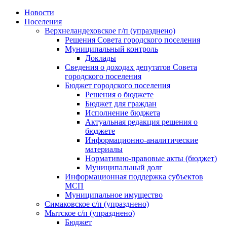
Skip
Новости
to
Поселения
content
Верхнеландеховское г/п (упразднено)
Решения Совета городского поселения
Муниципальный контроль
Доклады
Сведения о доходах депутатов Совета
городского поселения
Бюджет городского поселения
Решения о бюджете
Бюджет для граждан
Исполнение бюджета
Актуальная редакция решения о
бюджете
Информационно-аналитические
материалы
Нормативно-правовые акты (бюджет)
Муниципальный долг
Информационная поддержка субъектов
МСП
Муниципальное имущество
Симаковское с/п (упразднено)
Мытское с/п (упразднено)
Бюджет