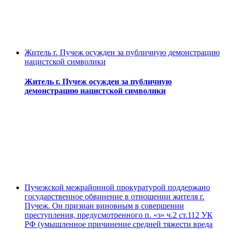
Житель г. Пучеж осужден за публичную демонстрацию
нацистской символики
Житель г. Пучеж осужден за публичную
демонстрацию нацистской символики
Пучежской межрайонной прокуратурой поддержано
государственное обвинение в отношении жителя г.
Пучеж. Он признан виновным в совершении
преступления, предусмотренного п. «з» ч.2 ст.112 УК
РФ (умышленное причинение средней тяжести вреда